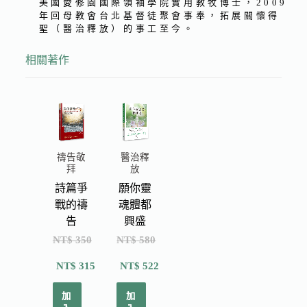
美國愛修園國際領袖學院實用教牧博士，2009
年回母教會台北基督徒聚會事奉，拓展關懷得
聖（醫治釋放）的事工至今。
相關著作
醫治釋
禱告敬
放
拜
願你靈
詩篇爭
魂體都
戰的禱
興盛
告
NT$
580
NT$
350
NT$
522
NT$
315
加
加