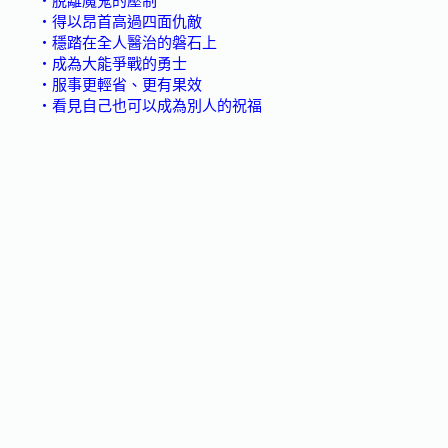
‧脫離魔鬼的壓制
‧得以昂首高過四面仇敵
‧穩踏在全人醫治的磐石上
‧成為大能爭戰的勇士
‧服事更輕省、更有果效
‧看見自己也可以成為別人的祝福