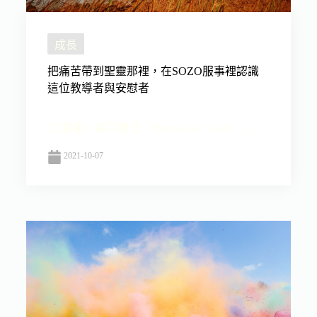
成長
把痛苦帶到聖靈那裡，在SOZO服事裡認識
這位教導者與安慰者
文/唐娜‧締司爾法（Dawna De Silva） ...
2021-10-07