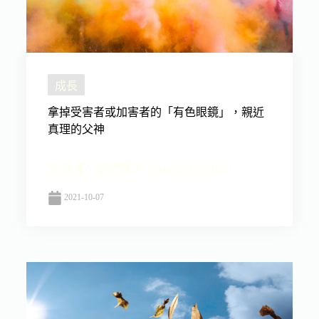
成長
拿掉受害者或加害者的「有色眼鏡」，親近
真理的父神
文/唐娜‧締司爾法（Dawna De Silva） ...
2021-10-07