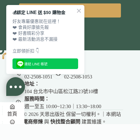
立即訂閱
💰綁定 LINE 送 $50 購物金
好友專屬優惠就在這裡！
❤️ 會員好康搶先報
❤️ 好書精彩分享
❤️ 最新活動消息不漏接
立即領折扣 👇
連結 LINE 帳號
電話：
傳真：
02-2508-1051
02-2508-1053
地址：
104 台北市中山區松江路23號10樓
服務時間：
週一至五 10:00~12:30｜13:30~18:00
首頁
Copyright © 2026 天恩出版社 保留一切權利。｜本網站
由
電商修煉
與
快找整合顧問
建置維護。
✕
悅讀