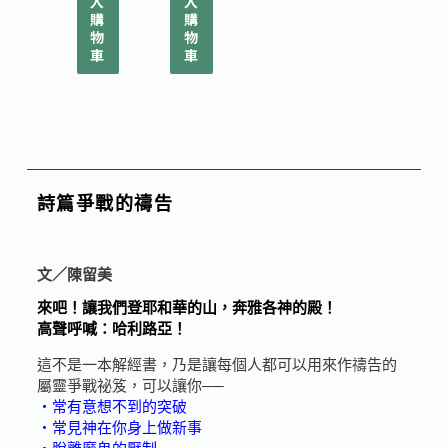
入
入
購
購
物
物
車
車
詩篇爭戰的禱告
文／陳留美
來吧！讓我們登耶和華的山，奔雅各神的殿！
高聲呼喊：哈利路亞！
這不是一本解經書，乃是讓每個人都可以用來作禱告的
屬靈爭戰祕笈，可以讓你──
‧常有意想不到的突破
‧常見神在你身上做新事