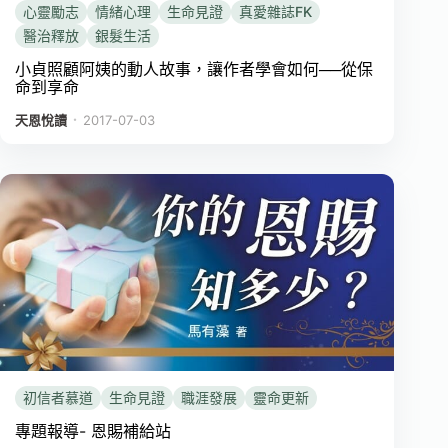
心靈勵志
情緒心理
生命見證
真愛雜誌FK
醫治釋放
銀髮生活
小貞照顧阿姨的動人故事，讓作者學會如何──從保
命到享命
．
天恩悅讀
2017-07-03
初信者慕道
生命見證
職涯發展
靈命更新
專題報導- 恩賜補給站