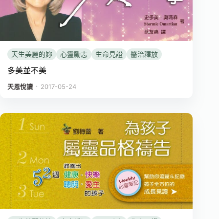
天生美麗的妳
心靈勵志
生命見證
醫治釋放
多美並不美
．
天恩悅讀
2017-05-24