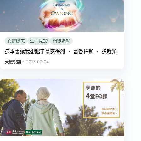
心靈勵志
生命見證
門徒造就
這本書讓我想起了慕安得烈 ． 書香釋迦 ． 造就類
．
天恩悅讀
2017-07-04