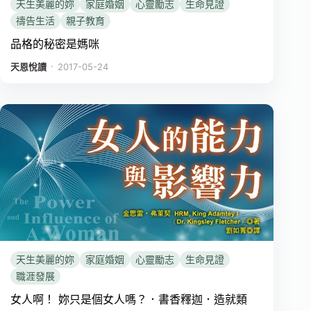
天生美麗的妳
家庭婚姻
心靈勵志
生命見證
禱告生活
親子教育
品格的秘密是媽咪
．
天恩悅讀
2017-05-24
天生美麗的妳
家庭婚姻
心靈勵志
生命見證
職涯發展
女人啊！ 妳只是個女人嗎？．書香釋迦．造就類