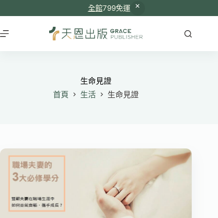
全館
799免運
跳
至
主
要
內
容
生命見證
首頁
生活
生命見證