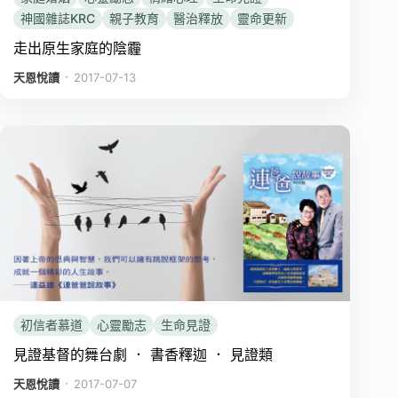
神國雜誌KRC
親子教育
醫治釋放
靈命更新
走出原生家庭的陰霾
．
天恩悅讀
2017-07-13
初信者慕道
心靈勵志
生命見證
見證基督的舞台劇 ． 書香釋迦 ． 見證類
．
天恩悅讀
2017-07-07