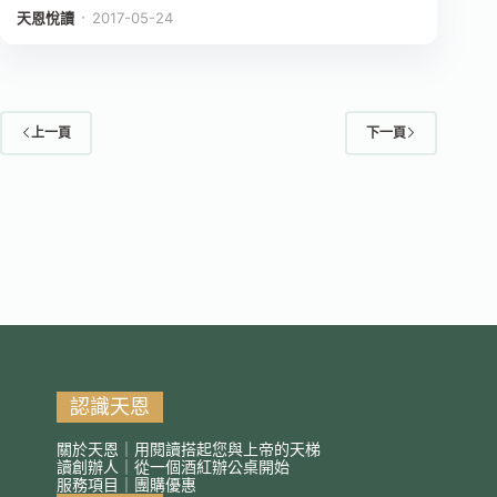
．
天恩悅讀
2017-05-24
上一頁
下一頁
認識天恩
關於天恩｜用閱讀搭起您與上帝的天梯
讀創辦人｜從一個酒紅辦公桌開始
服務項目｜團購優惠