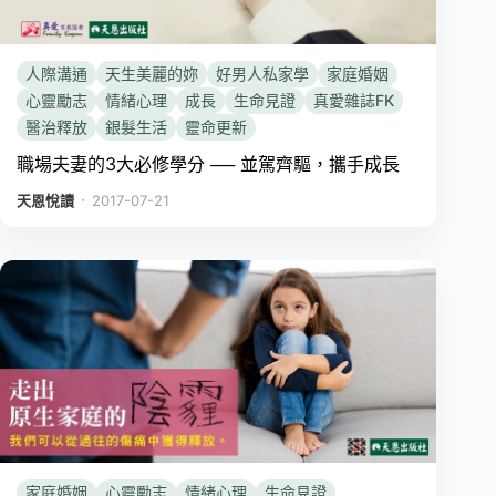
人際溝通
天生美麗的妳
好男人私家學
家庭婚姻
心靈勵志
情緒心理
成長
生命見證
真愛雜誌FK
醫治釋放
銀髮生活
靈命更新
職場夫妻的3大必修學分 ── 並駕齊驅，攜手成長
．
天恩悅讀
2017-07-21
家庭婚姻
心靈勵志
情緒心理
生命見證