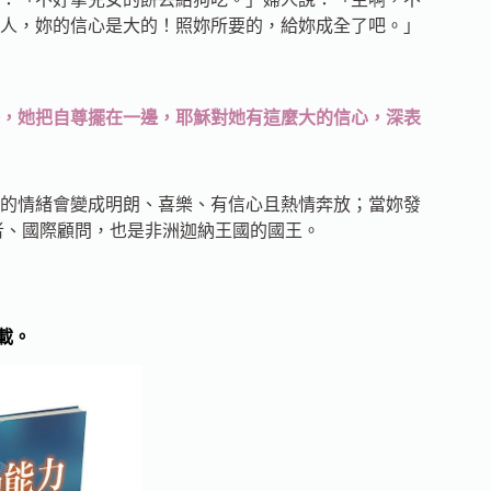
人，妳的信心是大的！照妳所要的，給妳成全了吧。」
，她把自尊擺在一邊，耶穌對她有這麼大的信心，深表
的情緒會變成明朗、喜樂、有信心且熱情奔放；當妳發
者、國際顧問，也是非洲迦納王國的國王。
載。