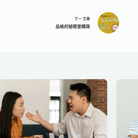
下一
文章
品格的秘密是媽咪