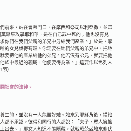
們前來，站在會幕門口，在摩西和祭司以利亞撒，並眾
同黨聚集攻擊耶和華，是在自己罪中死的；他也沒有兒
求你們在我們父親的弟兄中分給我們產業。」於是，摩
哈的女兒說得有理。你定要在她們父親的弟兄中，把地
就要把他的產業給他的弟兄。他若沒有弟兄，就要把他
他族中最近的親屬，他便要得為業。』這要作以色列人
1節）
翻社會的法律。
養生的，並沒有一人能醫好她。她來到耶穌背後，摸祂
人都不承認。彼得和同行的人都說：「夫子，眾人擁擁
上出去。」那女人知道不能隱藏，就戰戰兢兢地來俯伏