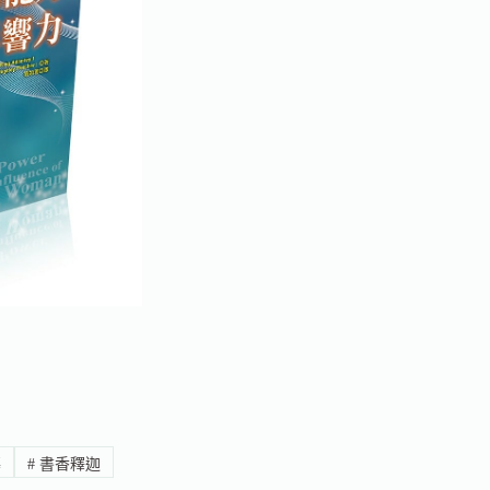
導
#
書香釋迦