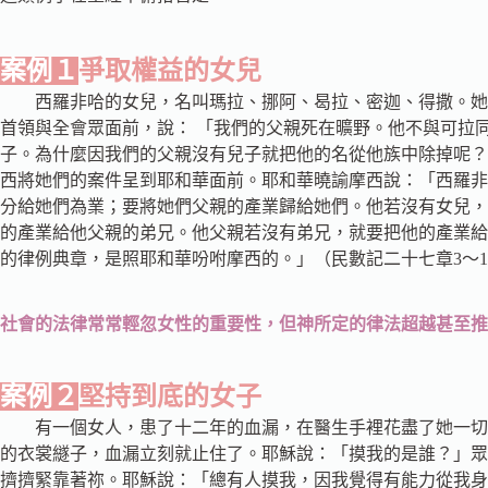
案例１
爭取權益的女兒
西羅非哈的女兒，名叫瑪拉、挪阿、曷拉、密迦、得撒。她
首領與全會眾面前，說： 「我們的父親死在曠野。他不與可拉
子。為什麼因我們的父親沒有兒子就把他的名從他族中除掉呢？
西將她們的案件呈到耶和華面前。耶和華曉諭摩西說：「西羅非
分給她們為業；要將她們父親的產業歸給她們。他若沒有女兒，
的產業給他父親的弟兄。他父親若沒有弟兄，就要把他的產業給
的律例典章，是照耶和華吩咐摩西的。」（民數記二十七章3～1
社會的法律常常輕忽女性的重要性，但神所定的律法超越甚至推
案例２
堅持到底的女子
有一個女人，患了十二年的血漏，在醫生手裡花盡了她一切
的衣裳繸子，血漏立刻就止住了。耶穌說：「摸我的是誰？」眾
擠擠緊靠著祢。耶穌說：「總有人摸我，因我覺得有能力從我身