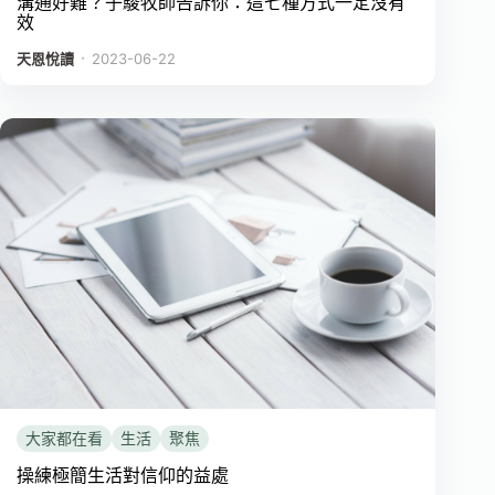
溝通好難？子駿牧師告訴你：這七種方式一定沒有
效
．
天恩悅讀
2023-06-22
大家都在看
生活
聚焦
操練極簡生活對信仰的益處