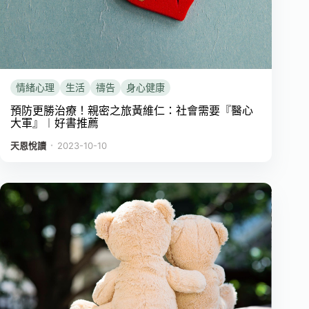
情緒心理
生活
禱告
身心健康
預防更勝治療！親密之旅黃維仁：社會需要『醫心
大軍』︱好書推薦
．
天恩悅讀
2023-10-10