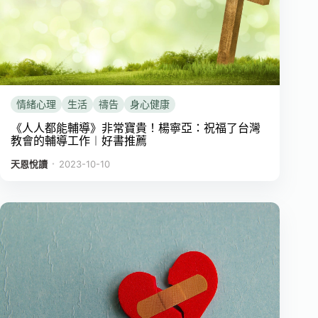
情緒心理
生活
禱告
身心健康
《人人都能輔導》非常寶貴！楊寧亞：祝福了台灣
教會的輔導工作︱好書推薦
．
天恩悅讀
2023-10-10