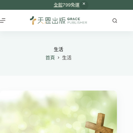
全館
799免運
跳
至
主
要
內
容
生活
首頁
生活