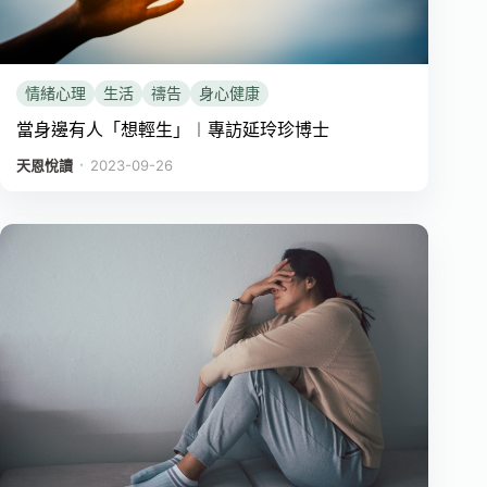
情緒心理
生活
禱告
身心健康
當身邊有人「想輕生」︱專訪延玲珍博士
．
天恩悅讀
2023-09-26