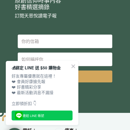
原創信仰時事內容
好書精選摘錄
訂閱天恩悅讀電子報
💰綁定 LINE 送 $50 購物金
好友專屬優惠就在這裡！
立即訂閱
❤️ 會員好康搶先報
❤️ 好書精彩分享
❤️ 最新活動消息不漏接
立即領折扣 👇
連結 LINE 帳號