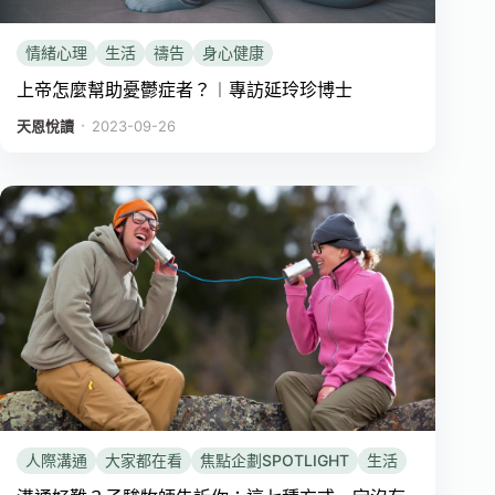
情緒心理
生活
禱告
身心健康
上帝怎麼幫助憂鬱症者？︱專訪延玲珍博士
．
天恩悅讀
2023-09-26
人際溝通
大家都在看
焦點企劃SPOTLIGHT
生活