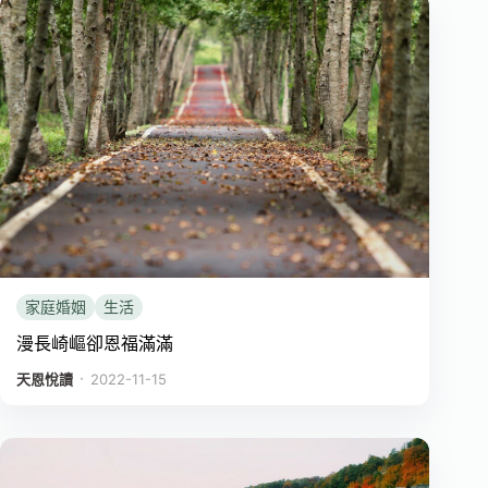
家庭婚姻
生活
漫長崎嶇卻恩福滿滿
．
天恩悅讀
2022-11-15