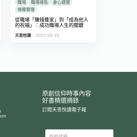
職場
職場禱告
身心健康
領導管理
從職場「賺錢養家」到「成為他人
的祝福」：成功職場人生的關鍵
．
天恩悅讀
2023-04-25
原創信仰時事內容
好書精選摘錄
訂閱天恩悅讀電子報
m
com