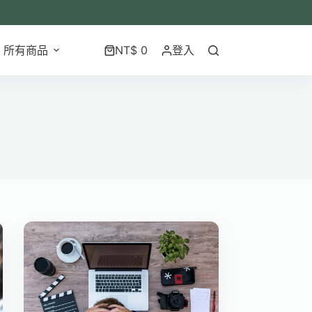
所有商品
NT$
0
登入
購
物
車