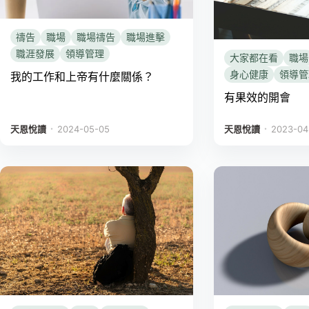
禱告
職場
職場禱告
職場進擊
職涯發展
領導管理
大家都在看
職場
身心健康
領導管
我的工作和上帝有什麼關係？
有果效的開會
．
．
天恩悅讀
2024-05-05
天恩悅讀
2023-04