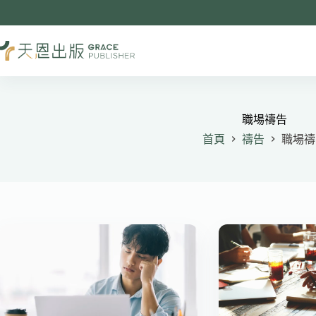
跳
至
主
要
內
容
職場禱告
首頁
禱告
職場禱