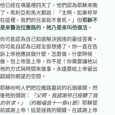
他已經在墳墓裡四天了，他們認為耶穌來晚
了。馬利亞和馬大都說：「主啊，如果祢早
在這裡，我們的兄弟就不會死。」但
耶穌不
是來醫治拉撒路的，祂乃是來叫他復活
。
你可能認為自己知道解決困境的最佳答案。
你可能自認為已經全部想通了。你一直在告
訴上帝祂應該做什麼，怎麼做，什麼時候
做。但上帝是上帝，你不是！你需要讓祂以
祂的方式與時間來做事。永遠要給上帝留出
超越你期望的空間。
耶穌吩咐人們把拉撒路墓前的石頭挪開。然
後祂抬頭說：
「父啊，我感謝祢已經聽了我
的祈求。」（約翰福音十一章41節）
耶穌提
前感謝上帝！這是拯救的關鍵。在感謝上帝