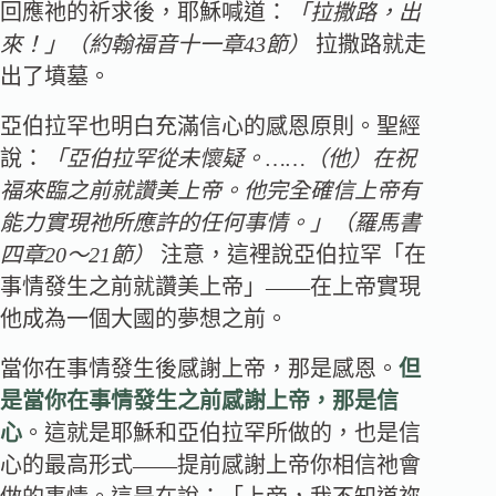
回應祂的祈求後，耶穌喊道：
「拉撒路，出
來！」（約翰福音十一章43節）
拉撒路就走
出了墳墓。
亞伯拉罕也明白充滿信心的感恩原則。聖經
說：
「亞伯拉罕從未懷疑。……（他）在祝
福來臨之前就讚美上帝。他完全確信上帝有
能力實現祂所應許的任何事情。」（羅馬書
四章20～21節）
注意，這裡說亞伯拉罕「在
事情發生之前就讚美上帝」――在上帝實現
他成為一個大國的夢想之前。
當你在事情發生後感謝上帝，那是感恩。
但
是當你在事情發生之前感謝上帝，那是信
心
。這就是耶穌和亞伯拉罕所做的，也是信
心的最高形式――提前感謝上帝你相信祂會