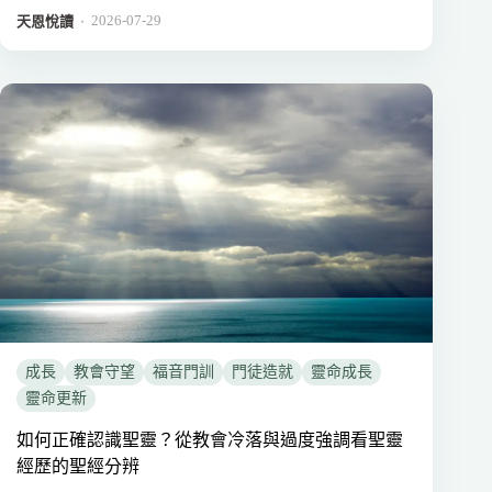
2026-07-29
．
天恩悅讀
成長
教會守望
福音門訓
門徒造就
靈命成長
靈命更新
如何正確認識聖靈？從教會冷落與過度強調看聖靈
經歷的聖經分辨