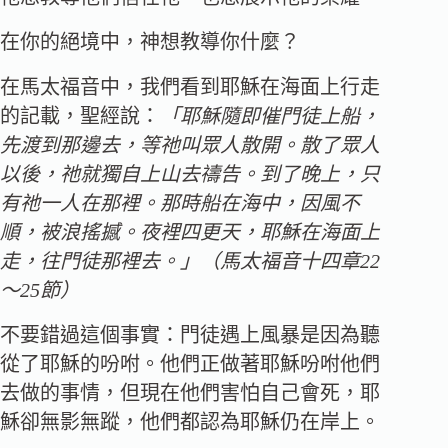
在你的絕境中，神想教導你什麼？
在馬太福音中，我們看到耶穌在海面上行走
的記載，聖經說：
「耶穌隨即催門徒上船，
先渡到那邊去，等祂叫眾人散開。散了眾人
以後，祂就獨自上山去禱告。到了晚上，只
有祂一人在那裡。那時船在海中，因風不
順，被浪搖撼。夜裡四更天，耶穌在海面上
走，往門徒那裡去。」（馬太福音十四章22
～25節）
不要錯過這個事實：門徒遇上風暴是因為聽
從了耶穌的吩咐。他們正做著耶穌吩咐他們
去做的事情，但現在他們害怕自己會死，耶
穌卻無影無蹤，他們都認為耶穌仍在岸上。