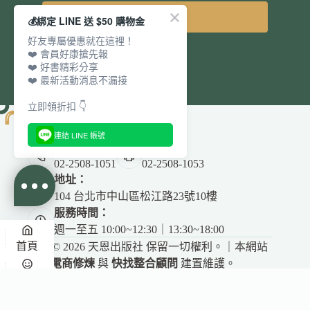
立即訂閱
💰綁定 LINE 送 $50 購物金
好友專屬優惠就在這裡！
❤️ 會員好康搶先報
❤️ 好書精彩分享
❤️ 最新活動消息不漏接
立即領折扣 👇
連結 LINE 帳號
電話：
傳真：
02-2508-1051
02-2508-1053
地址：
104 台北市中山區松江路23號10樓
服務時間：
週一至五 10:00~12:30｜13:30~18:00
首頁
Copyright © 2026 天恩出版社 保留一切權利。｜本網站
由
電商修煉
與
快找整合顧問
建置維護。
✕
悅讀