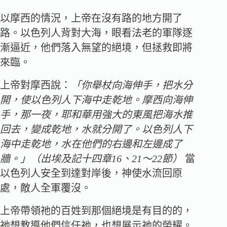
以摩西的情況，上帝在沒有路的地方開了
路。以色列人背對大海，眼看法老的軍隊逐
漸逼近，他們落入無望的絕境，但拯救即將
來臨。
上帝對摩西說：
「你舉杖向海伸手，把水分
開，使以色列人下海中走乾地。摩西向海伸
手，那一夜，耶和華用強大的東風把海水推
回去，變成乾地，水就分開了。以色列人下
海中走乾地，水在他們的右邊和左邊成了
牆。」（出埃及記十四章16、21～22節）
當
以色列人安全到達對岸後，神使水流回原
處，敵人全軍覆沒。
上帝帶領祂的百姓到那個絕境是有目的的，
祂想教導他們信任祂，也想展示祂的榮耀。