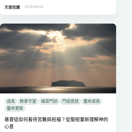
2026-08-04
．
天恩悅讀
成長
教會守望
福音門訓
門徒造就
靈命成長
靈命更新
基督徒如何看待苦難與祝福？從聖經重新理解神的
心意