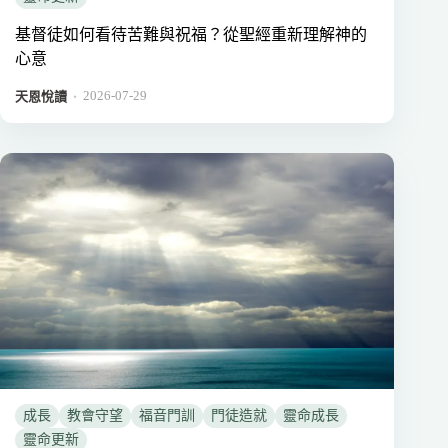
基督徒如何看待苦難與祝福？從聖經重新理解神的
心意
2026-07-29
．
天恩悅讀
成長
教會守望
福音門訓
門徒造就
靈命成長
靈命更新