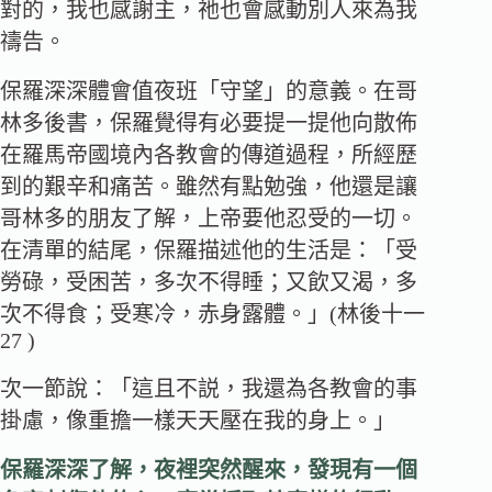
對的，我也感謝主，祂也會感動別人來為我
禱告。
保羅深深體會值夜班「守望」的意義。在哥
林多後書，保羅覺得有必要提一提他向散佈
在羅馬帝國境內各教會的傳道過程，所經歷
到的艱辛和痛苦。雖然有點勉強，他還是讓
哥林多的朋友了解，上帝要他忍受的一切。
在清單的結尾，保羅描述他的生活是：「受
勞碌，受困苦，多次不得睡；又飲又渴，多
次不得食；受寒冷，赤身露體。」(林後十一
27 )
次一節說：「這且不説，我還為各教會的事
掛慮，像重擔一樣天天壓在我的身上。」
保羅深深了解，夜裡突然醒來，發現有一個