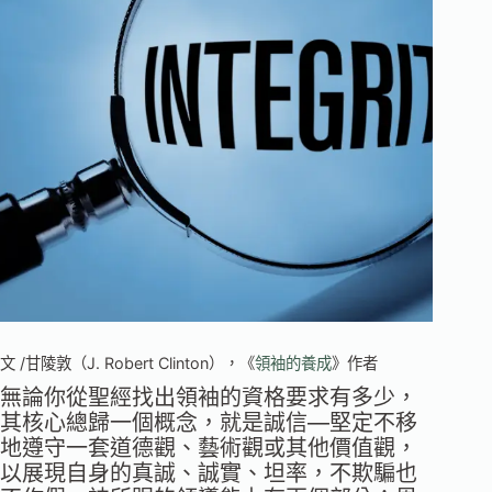
文 /甘陵敦（J. Robert Clinton），《
領袖的養成
》作者
無論你從聖經找出領袖的資格要求有多少，
其核心總歸一個概念，就是誠信―堅定不移
地遵守一套道德觀、藝術觀或其他價值觀，
以展現自身的真誠、誠實、坦率，不欺騙也