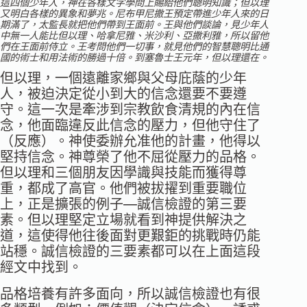
這四個少年人，神在各樣文字學問上賜給他們聰明知識；但以理
又明白各樣的異象和夢兆。尼布甲尼撒王預定帶進少年人來的日
期滿了，太監長就把他們帶到王面前。王與他們談論，見少年人
中無一人能比但以理、哈拿尼雅、米沙利、亞撒利雅，所以留他
們在王面前侍立。王考問他們一切事，就見他們的智慧聰明比通
國的術士和用法術的勝過十倍。到塞魯士王元年，但以理還在。
但以理，一個遠離家鄉與父母庇蔭的少年
人，被迫決定從小到大的信念還要不要遵
守。這一次是牽涉到宗教飲食清規的內在信
念，他面臨違反此信念的壓力，但他守住了
（反應）。神使委辦允准他的計畫，他得以
堅持信念。神尊榮了他不屈從壓力的品格。
但以理和三個朋友因學識與技能而獲得尊
重，都成了高官。他們被拔擢到重要職位
上，正是擴張的例子―誠信檢證的第三要
素。但以理堅定立場就看到神提供解決之
道，這使得他往後面對更艱鉅的挑戰時仍能
站穩。誠信檢證的三要素都可以在上面這段
經文中找到。
品格培養有許多面向，所以誠信檢證也有很