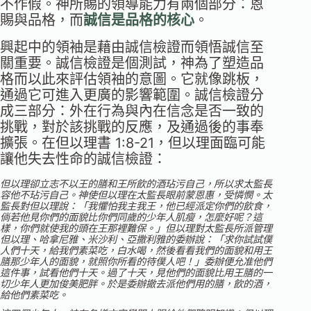
不作假。神所賜的領導能力有兩個部分：恩
賜與品格，而
誠信是品格的核心
。
興起中的領袖是藉由誠信檢證而領悟誠信至
關重要。誠信檢證是個測試，神為了塑造品
格而以此來評估領袖的意圖。它就像跳板，
通過它可進入更廣的影響範圍。誠信檢證分
成三部分：外在行為與內在信念是否一致的
挑戰，對於該挑戰的反應，及通過後的事奉
擴張。在但以理書 1:8-21，但以理面臨可能
讓他失去性命的誠信檢證：
但以理卻立志不以王的膳和王所飲的酒玷污自己，所以求太監長
容他不玷污自己。神使但以理在太監長眼前蒙恩惠，受憐憫。太
監長對但以理說：「我懼怕我主我王，他已經派定你們的飲食，
倘若他見你們的面貌比你們同歲的少年人肌瘦，怎麼好呢？這
樣，你們就使我的頭在王那裡難保。」但以理對太監長所派管理
但以理、哈拿尼雅、米沙利、亞撒利雅的委辦說：「求你試試僕
人們十天，給我們素菜吃，白水喝，然後看看我們的面貌和用王
膳那少年人的面貌，就照你所看的待僕人吧！」委辦便允准他們
這件事，試看他們十天。過了十天，見他們的面貌比用王膳的一
切少年人更加俊美肥胖。於是委辦撤去派他們用的膳，飲的酒，
給他們素菜吃。