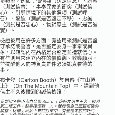
多類型，例如：價值觀（決定信念）、誘惑
（測試信念）、事奉異象的衝突（測試信
心）、引導情境下的其他選項（測試呼
召）、逼迫（測試是否堅定不移）、忠誠
（測試是否忠心）、物歸原主（測試是否誠
實）。
檢證被用在許多方面，有些用來測試是否堅
守承諾或誓言，是否堅定委身一事奉或異
象，以確認內在品格是否堅定並造就信心。
有些則用來建立內在的價值觀、教導順服，
並提醒他人向神負責是件必須認真看待的
事。
布卡登（Carlton Booth）於自傳《在山頂
上》（On The Mountain Top）中，講到他
信主不久後碰到的誠信檢證：
我到知名的巧克力公司 Sears 上班時才信主不久，被派
到二樓工作，整層樓僅我一人。我發現自己面臨很強的
誘惑，從樓上派發下來的訂單中，有些是零散的巧克