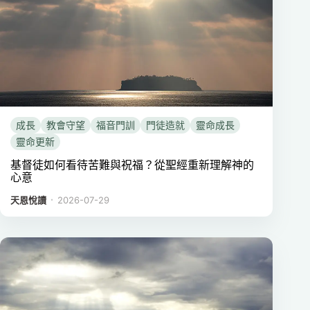
成長
教會守望
福音門訓
門徒造就
靈命成長
靈命更新
基督徒如何看待苦難與祝福？從聖經重新理解神的
心意
．
天恩悅讀
2026-07-29