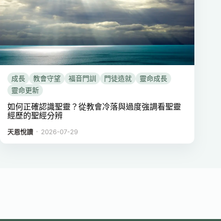
成長
教會守望
福音門訓
門徒造就
靈命成長
靈命更新
如何正確認識聖靈？從教會冷落與過度強調看聖靈
經歷的聖經分辨
．
天恩悅讀
2026-07-29