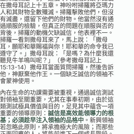
在撒母耳記上十五章。神吩咐掃羅將亞瑪力
人和其財物全數殲滅。掃羅擊敗他們，但沒
有滅盡，還留下他們的財物。他當然沒有通
過順服的檢驗，但真正的問題在順服與否的
背後，掃羅的動機欠缺誠信，他表裡不一。
掃羅一看到撒母耳來了，馬上說：「撒母
耳，願耶和華賜福與你！耶和華的命令我已
遵守了。」撒母耳說：「是嗎？為什麼我還
聽見牛羊鳴叫呢？」（參考撒母耳記上
15:13-14）撒母耳當面質問掃羅，然後告訴
他，神厭棄他作王。一個缺乏誠信的領袖不
會蒙神使用。
內在生命的功課需要被重視，通過誠信測試
對領袖至關重要，尤其在事奉初期，由於這
類測試極具價值與目的，足見其中蘊含一項
重要的領導原則：
誠信是高效能領導力的根
基；必須趁早注入領袖的品格中
。新興領袖
若忽略此原則，將承擔極大的風險；而那些