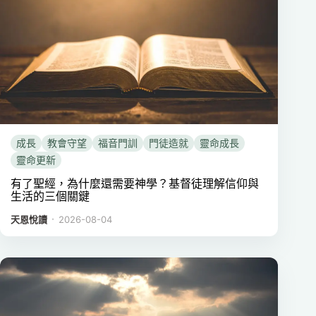
成長
教會守望
福音門訓
門徒造就
靈命成長
靈命更新
有了聖經，為什麼還需要神學？基督徒理解信仰與
生活的三個關鍵
．
天恩悅讀
2026-08-04