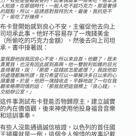
力，有些是整箱裝妥的。如果偶爾拿一條來吃，根本沒
人知道。在那個時代，一般人吃不起巧克力，那是奢侈
的甜點，所以，這誘惑對我特別大，最後，我抗拒不
了，偷吃了好幾條。
布卡登開始感到良心不安，主催促他去向上
司坦承此事。他好不容易存了一塊錢美金
（所偷吃的巧克力金額），然後去向上司坦
承。書中接著說：
當我跟他說我因良心不安，所以來自首。他聽了，既未
責罵我，也沒有因此感到高興。他一雙銳利如錐的目光
直視著我，說：「那麼，這錢該怎麼處理？」我說他如
何處理都無所謂，我只希望可以一舉解決多日以來的心
頭重擔。於是，他把一塊錢收走，平靜地說了一句在我
聽來略帶同情的話：「那我就把這個標上『良心錢』，
交給辦公室。」
這件事測試布卡登能否物歸原主，建立誠實
的內在價值觀，後來神使用他投身福音音樂
和培訓事奉。
有些人沒能通過誠信檢證，以色列的首任國
王掃羅就是一例，這個令人惋惜的故事記載