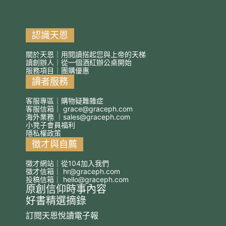
認識天恩
關於天恩｜用閱讀搭起您與上帝的天梯
讀創辦人｜從一個酒紅辦公桌開始
服務項目｜團購優惠
讀者服務
客服專區｜購物疑難雜症
客服信箱｜
grace@graceph.com
海外業務 ｜
sales@graceph.com
小凳子會員福利
隱私權政策
徵才與自薦
徵才網站｜從104加入我們
徵才信箱｜
hr@graceph.com
投稿信箱｜
hello@graceph.com
原創信仰時事內容
好書精選摘錄
訂閱天恩悅讀電子報