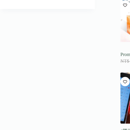
到
符
合
條
件
的
結
果
Pro
NT$