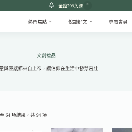
全館
799免運
熱門焦點
悅讀好文
專屬會員
文創禮品
意與靈感都來自上帝，讓信仰在生活中發芽茁壯
依
 至 64 項結果，共 94 項
最
新