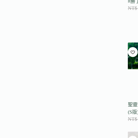
#勝
NT$
聖靈
(S版
NT$