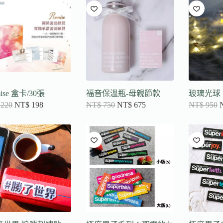
項
目
排
序
mise 盒卡/30張
福音保溫瓶-母親節款
玻璃光球
220
NT$
198
NT$
750
NT$
675
NT$
950