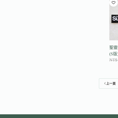
聖靈
(S版
NT$
上一頁