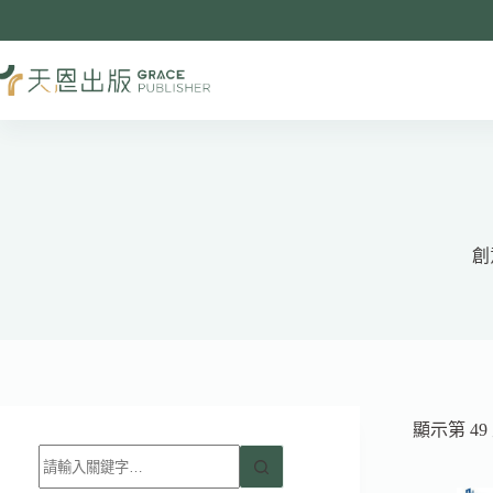
跳
至
主
要
內
容
創
顯示第 49
找
不