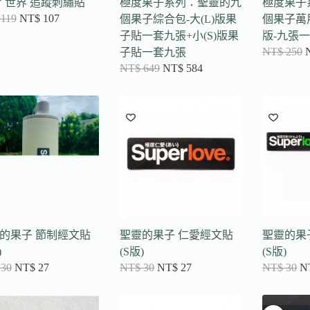
了世界 追蹤刺繡貼
極度果子系列：聖靈的九
極度果子
119
NT$
107
個果子綜合包-大(L)版果
個果子萬用
子貼一套九張+小(S)版果
版-九張一
NT$
250
子貼一套九張
NT$
649
NT$
584
的果子 節制經文貼
聖靈的果子 仁愛經文貼
聖靈的果
)
(S版)
(S版)
30
NT$
27
NT$
30
NT$
27
NT$
30
N