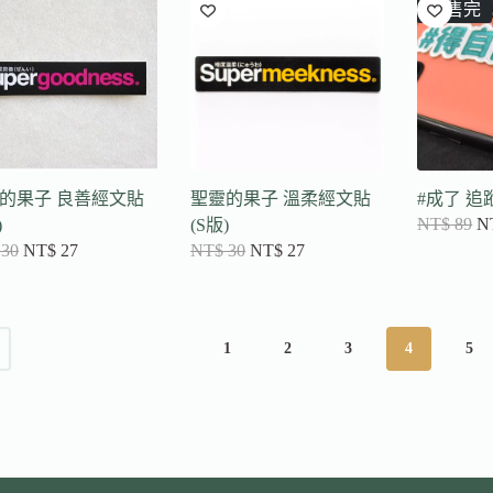
已售完
的果子 良善經文貼
聖靈的果子 溫柔經文貼
#成了 
NT$
89
N
)
(S版)
30
NT$
27
NT$
30
NT$
27
1
2
3
4
5