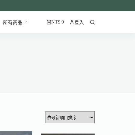
NT$
0
所有商品
登入
購
物
車