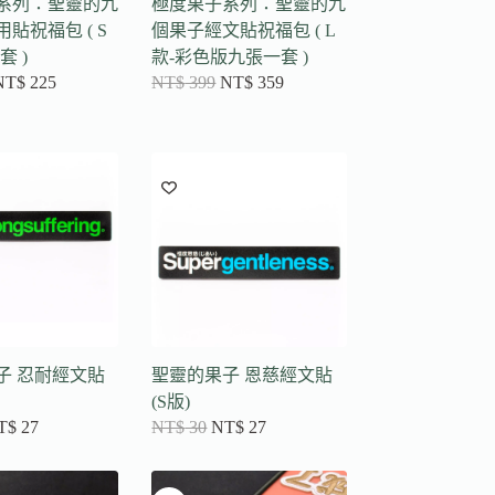
系列：聖靈的九
極度果子系列：聖靈的九
貼祝福包 ( S
個果子經文貼祝福包 ( L
套 )
款-彩色版九張一套 )
NT$
225
NT$
399
NT$
359
子 忍耐經文貼
聖靈的果子 恩慈經文貼
(S版)
T$
27
NT$
30
NT$
27