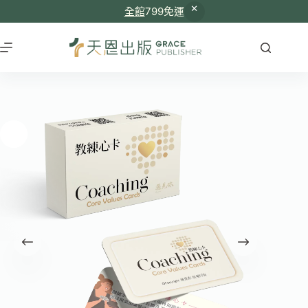
全館
799免運