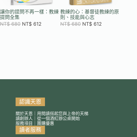
讓你的提問不再一樣：教練
教練的心：基督徒教練的原
Bite
提問全集
則、技能與心志
NT$
2
NT$
680
NT$
612
NT$
680
NT$
612
認識天恩
關於天恩｜用閱讀搭起您與上帝的天梯
讀創辦人｜從一個酒紅辦公桌開始
服務項目｜團購優惠
讀者服務