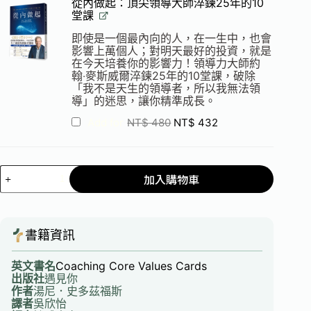
從內做起：頂尖領導大師淬鍊25年的10
堂課
即使是一個最內向的人，在一生中，也會
影響上萬個人；對明天最好的投資，就是
在今天培養你的影響力！領導力大師約
翰‧麥斯威爾淬鍊25年的10堂課，破除
「我不是天生的領導者，所以我無法領
導」的迷思，讓你精準成長。
Add for
NT$
480
NT$
432
加入購物車
書籍資訊
英文書名
Coaching Core Values Cards
出版社
遇見你
作者
湯尼．史多茲福斯
譯者
吳欣怡