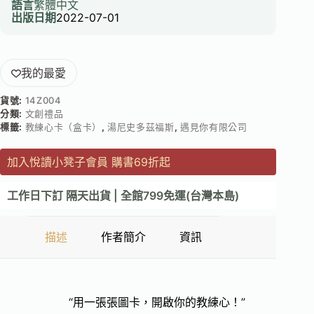
語言
繁體中文
出版日期
2022-07-01
我的最愛
貨號:
14Z004
分類:
文創禮品
標籤:
教練心卡（盒卡）
,
湯尼史多茲福斯
,
遇見你有限公司
加入悅讀小凳子會員 購書69折起
工作日下訂 隔天出貨 | 全館799免運(台灣本島)
描述
作者簡介
資訊
“用一張張圖卡，開啟你的教練心！”