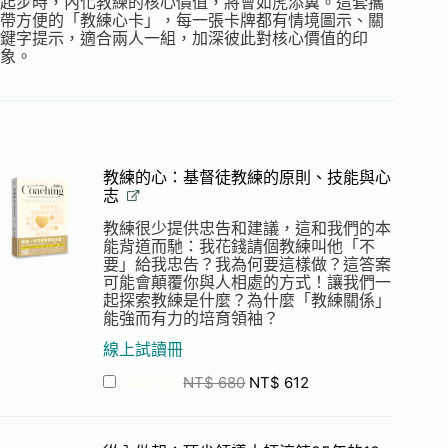
起步時，內化教練的核心價值，將會如虎添翼。這套攜
帶方便的「教練心卡」，每一張卡牌都有情境圖示、關
鍵字提示，適合兩人一組，加深彼此對核心價值的印
象。
教練的心：基督徒教練的原則、技能與心
志
教練很少提供忠告和建議，這和我們的本
能背道而馳：我花錢請個教練叫他「不
要」給我忠告？我為何要這樣做？這答案
可能會顛覆你與人相處的方式！讓我們一
起探索教練是什麼？為什麼「教練關係」
能強而有力的培育領袖？
線上試讀冊
Add for
NT$
680
NT$
612