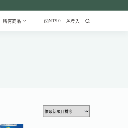
NT$
0
所有商品
登入
購
物
車