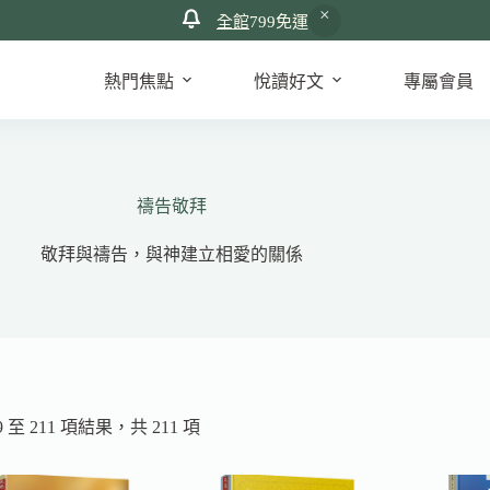
全館
799免運
熱門焦點
悅讀好文
專屬會員
禱告敬拜
敬拜與禱告，與神建立相愛的關係
依
 至 211 項結果，共 211 項
最
新