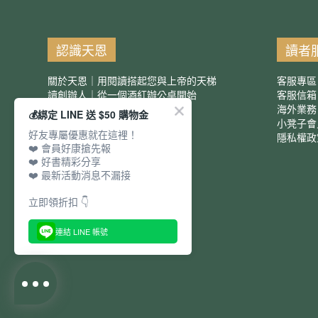
認識天恩
讀者
關於天恩｜用閱讀搭起您與上帝的天梯
客服專區
讀創辦人｜從一個酒紅辦公桌開始
客服信
服務項目｜團購優惠
海外業務
💰綁定 LINE 送 $50 購物金
小凳子會
好友專屬優惠就在這裡！
隱私權政
❤️ 會員好康搶先報
❤️ 好書精彩分享
❤️ 最新活動消息不漏接
立即領折扣 👇
連結 LINE 帳號