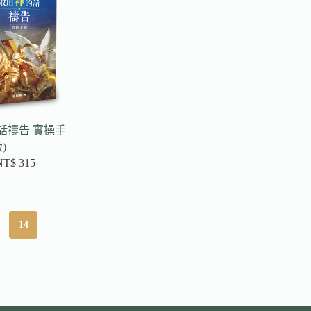
話禱告 實操手
)
NT$
315
14