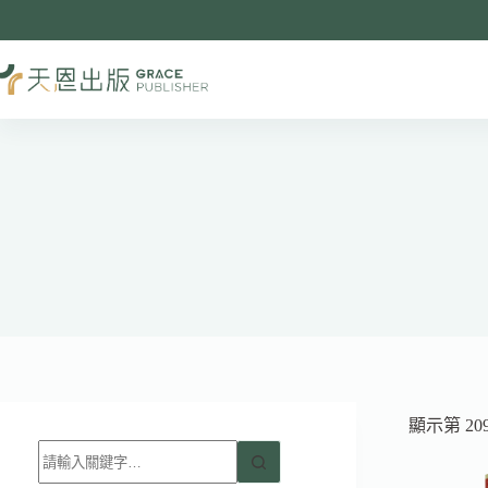
跳
至
主
要
內
容
顯示第 209
找
不