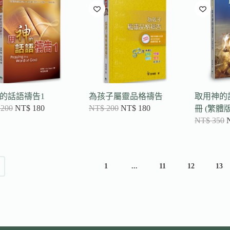
項
目
排
序
的話語禱告1
為孩子屬靈品格禱告
取用神的
200
NT$
180
NT$
200
NT$
180
冊 (繁體版
NT$
350
1
...
11
12
13