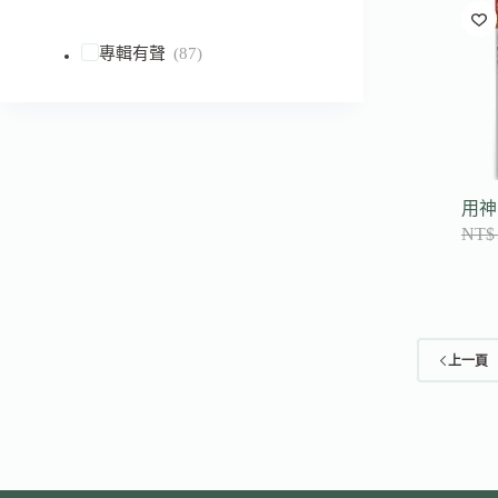
到
符
專輯有聲
(87)
合
條
件
的
結
果
用神
NT$
上一頁