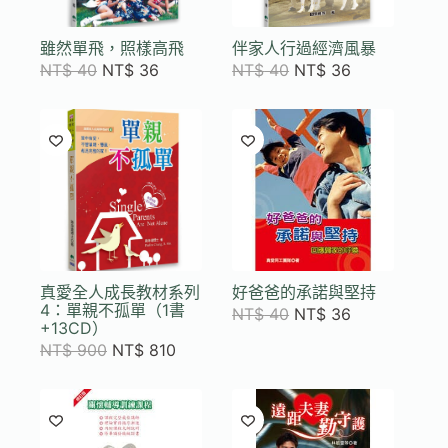
雖然單飛，照樣高飛
伴家人行過經濟風暴
NT$
40
NT$
36
NT$
40
NT$
36
真愛全人成長教材系列
好爸爸的承諾與堅持
4：單親不孤單（1書
NT$
40
NT$
36
+13CD）
NT$
900
NT$
810