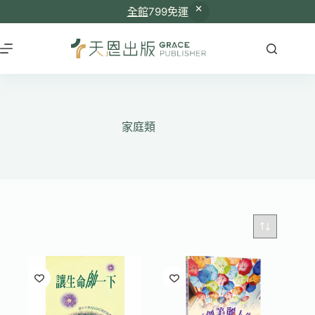
全館
799免運
跳
至
主
要
內
容
家庭類