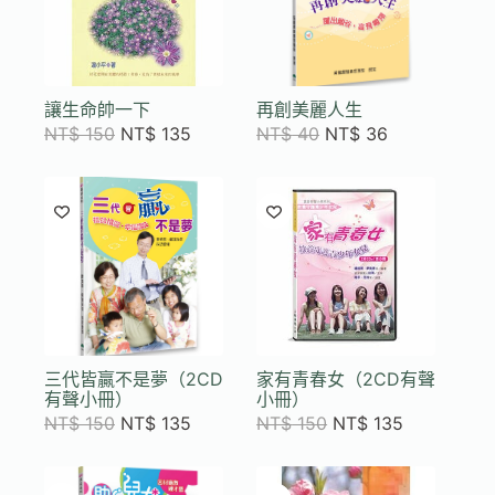
讓生命帥一下
再創美麗人生
NT$
150
NT$
135
NT$
40
NT$
36
三代皆贏不是夢（2CD
家有青春女（2CD有聲
有聲小冊）
小冊）
NT$
150
NT$
135
NT$
150
NT$
135