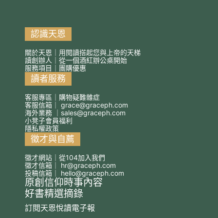
認識天恩
關於天恩｜用閱讀搭起您與上帝的天梯
讀創辦人｜從一個酒紅辦公桌開始
服務項目｜團購優惠
讀者服務
客服專區｜購物疑難雜症
客服信箱｜
grace@graceph.com
海外業務 ｜
sales@graceph.com
小凳子會員福利
隱私權政策
徵才與自薦
徵才網站｜從104加入我們
徵才信箱｜
hr@graceph.com
投稿信箱｜
hello@graceph.com
原創信仰時事內容
好書精選摘錄
訂閱天恩悅讀電子報