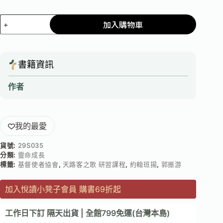
加入購物車
書籍資訊
作者
我的最愛
貨號:
29S035
分類:
靈命成長
標籤:
基督使者協會
,
天路客之歌 研習課程
,
約翰班揚
,
郭振游
加入悅讀小凳子會員 購書69折起
工作日下訂 隔天出貨 | 全館799免運(台灣本島)