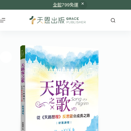
全館
799免運