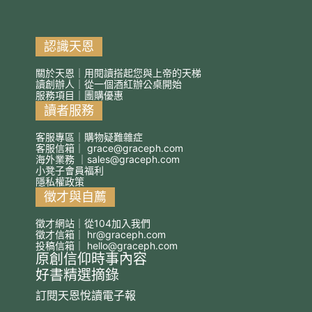
認識天恩
關於天恩｜用閱讀搭起您與上帝的天梯
讀創辦人｜從一個酒紅辦公桌開始
服務項目｜團購優惠
讀者服務
客服專區｜購物疑難雜症
客服信箱｜
grace@graceph.com
海外業務 ｜
sales@graceph.com
小凳子會員福利
隱私權政策
徵才與自薦
徵才網站｜從104加入我們
徵才信箱｜
hr@graceph.com
投稿信箱｜
hello@graceph.com
原創信仰時事內容
好書精選摘錄
訂閱天恩悅讀電子報