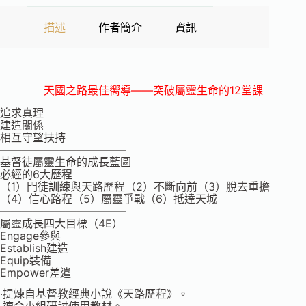
描述
作者簡介
資訊
天國之路最佳嚮導——突破屬靈生命的12堂課
追求真理
建造關係
相互守望扶持
———————————–
基督徒屬靈生命的成長藍圖
必經的6大歷程
（1）門徒訓練與天路歷程（2）不斷向前（3）脫去重擔
（4）信心路程（5）屬靈爭戰（6）抵達天城
———————————–
屬靈成長四大目標（4E）
Engage參與
Establish建造
Equip裝備
Empower差遣
‧提煉自基督教經典小說《天路歷程》。