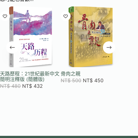
天路歷程：21世紀最新中文
骨肉之親
天路歷
簡明注釋版 (簡體版)
文簡明注
NT$
500
NT$
450
NT$
480
NT$
432
NT$
4