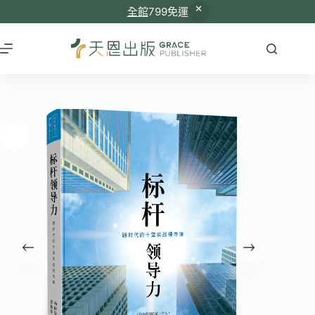
全館
799免運