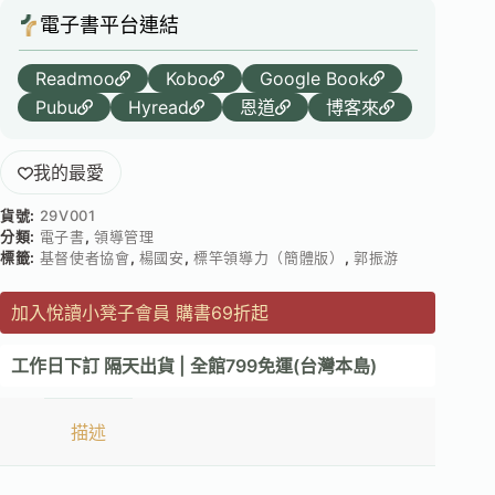
電子書平台連結
Readmoo
Kobo
Google Book
Pubu
Hyread
恩道
博客來
我的最愛
貨號:
29V001
分類:
電子書
,
領導管理
標籤:
基督使者協會
,
楊國安
,
標竿領導力（簡體版）
,
郭振游
加入悅讀小凳子會員 購書69折起
工作日下訂 隔天出貨 | 全館799免運(台灣本島)
描述