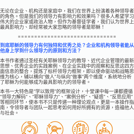
无论在企业、机构还是家庭中，我们在世界上扮演着各种领导者
的角色。但是我们的领导力有影响力和效果吗？很多人希望学习
伟大的企业家或政治人物，但作为基督徒学者，我们认为世界上
最具影响力、却经常被大家忽略的领导者是耶稣！
==============================
到底耶稣的领导力有何独特和优秀之处？企业和机构领导者能从
他身上学到什么领导力的原则和方法？
本书作者通过圣经有关耶稣领导力的教导、近代企业管理的最新
思想、优秀企业的实践案例、在企业实践中的观察和反思这四方
面信息的整合，提炼了标杆领导力框架，即以使命驱动和战略思
维为核心，辅以横向“做人”与纵向“做事”两个维度，系统地分析
了耶稣为何能够成为最具影响力的领导者。
本书一大特色是“学以致用”的框架设计，十堂课中每一课都遵循
“领导力解码”、“耶稣领导力”、“案例分析”、“疑惑”、“反思应用”
等相同环节，使本书不只是传递一种理论观点，更是一本操作指
南，令领导者与团队一起思考如何用好所拥有的资源，造福他人
与社会。