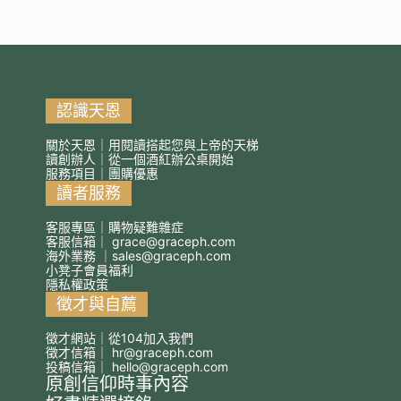
認識天恩
關於天恩｜用閱讀搭起您與上帝的天梯
讀創辦人｜從一個酒紅辦公桌開始
服務項目｜團購優惠
讀者服務
客服專區｜購物疑難雜症
客服信箱｜
grace@graceph.com
海外業務 ｜
sales@graceph.com
小凳子會員福利
隱私權政策
徵才與自薦
徵才網站｜從104加入我們
徵才信箱｜
hr@graceph.com
投稿信箱｜
hello@graceph.com
原創信仰時事內容