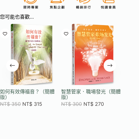
您可能也喜歡…
如何有效傳福音？（簡體
智慧管家．職場發光（簡體
以生命
版）
版）
(簡體修
NT$
350
NT$
315
NT$
300
NT$
270
NT$
3