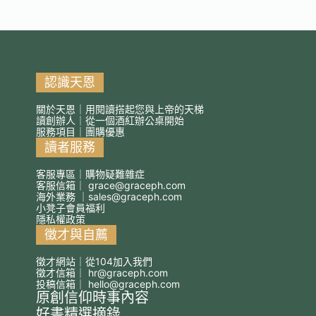
認識天恩
關於天恩｜用閱讀搭起您與上帝的天梯
讀創辦人｜從一個酒紅辦公桌開始
服務項目｜團購優惠
讀者服務
客服專區｜購物疑難雜症
客服信箱｜
grace@graceph.com
海外業務 ｜
sales@graceph.com
小凳子會員福利
隱私權政策
徵才與自薦
徵才網站｜從104加入我們
徵才信箱｜
hr@graceph.com
投稿信箱｜
hello@graceph.com
原創信仰時事內容
好書精選摘錄