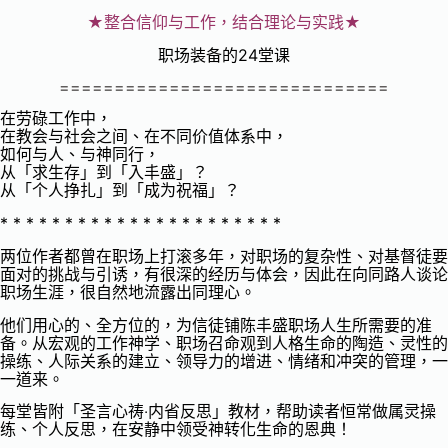
★整合信仰与工作，结合理论与实践★
职场装备的24堂课
==============================
在劳碌工作中，
在教会与社会之间、在不同价值体系中，
如何与人、与神同行，
从「求生存」到「入丰盛」？
从「个人挣扎」到「成为祝福」？
* * * * * * * * * * * * * * * * * * * * * *
两位作者都曾在职场上打滚多年，对职场的复杂性、对基督徒要
面对的挑战与引诱，有很深的经历与体会，因此在向同路人谈论
职场生涯，很自然地流露出同理心。
他们用心的、全方位的，为信徒铺陈丰盛职场人生所需要的准
备。从宏观的工作神学、职场召命观到人格生命的陶造、灵性的
操练、人际关系的建立、领导力的增进、情绪和冲突的管理，一
一道来。
每堂皆附「圣言心祷‧内省反思」教材，帮助读者恒常做属灵操
练、个人反思，在安静中领受神转化生命的恩典！