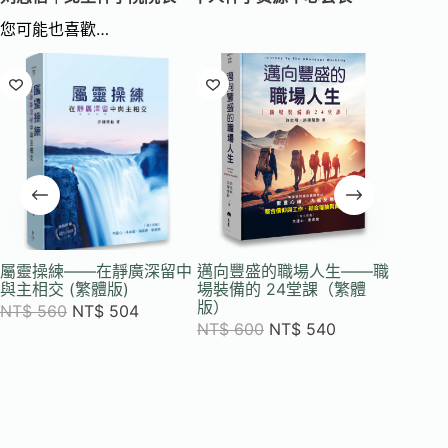
您可能也喜歡…
屬靈操練——在靜廣深留中
邁向豐盛的職場人生——職
與主相交 (繁體版)
場裝備的 24堂課（繁體
版）
NT$
560
NT$
504
NT$
600
NT$
540