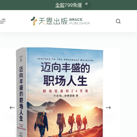
全館
799免運