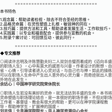
==============================
本书特色
1.观念篇：帮助读者检视、除去不符合圣经的思维。
2.品格灵命篇：在灵性塑造上扎根，敏锐神的同在。
3.技巧篇：提供方法和工具，帮助读者发展生活、工作软技巧。
4.实践篇：以专业和福音配合，提供参与宣教的机会。
5.附录个案讨论：可回馈互动、彼此同行。
==============================
◆专文推荐
◎阅读许志明及许陈慧勤夫妇二人双剑合璧而着成的《迈向丰盛
的职场人生》，心中有莫大的感恩与兴奋。作者设计的默想、自
省、心祷，引导读者进入心灵对话，与自己也与神。如此的操练
可以在职场人生命中产生出人意外的心灵力量，而奇迹就出人意
外地在此发生。
余达心｜中国神学研究院荣休院长
◎职场人生若没有美好的灵命，就无法达到丰盛的生命。本书将
灵命塑造与职场理论结合，是一本很好的职场手册，不但对职场
工作者、基督徒、教会有很大的帮助，更可以在神学院课程教
导，帮助神学生，扩展神的国度。
刘志信｜北圣神学院院长、华人神学资源中心会长