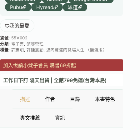
Pubu
Hyread
恩道
我的最愛
貨號:
55V002
分類:
電子書
,
領導管理
標籤:
許志明
,
許陳慧勤
,
邁向豐盛的職場人生 （簡體版）
加入悅讀小凳子會員 購書69折起
工作日下訂 隔天出貨 | 全館799免運(台灣本島)
描述
作者
目錄
本書特色
專文推薦
資訊