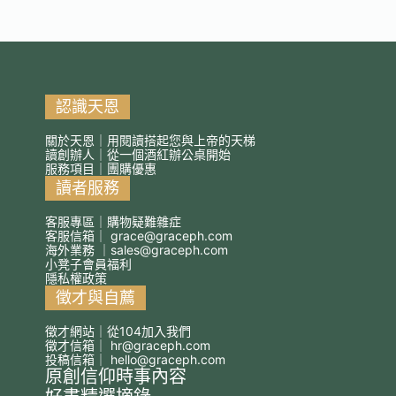
認識天恩
關於天恩｜用閱讀搭起您與上帝的天梯
讀創辦人｜從一個酒紅辦公桌開始
服務項目｜團購優惠
讀者服務
客服專區｜購物疑難雜症
客服信箱｜
grace@graceph.com
海外業務 ｜
sales@graceph.com
小凳子會員福利
隱私權政策
徵才與自薦
徵才網站｜從104加入我們
徵才信箱｜
hr@graceph.com
投稿信箱｜
hello@graceph.com
原創信仰時事內容