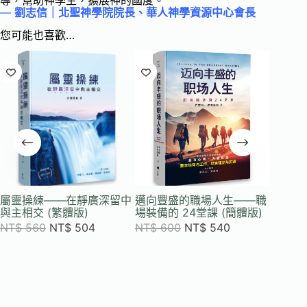
—
劉志信｜北聖神學院院長、華人神學資源中心會長
您可能也喜歡…
屬靈操練——在靜廣深留中
邁向豐盛的職場人生——職
與主相交 (繁體版)
場裝備的 24堂課 (簡體版)
NT$
560
NT$
504
NT$
600
NT$
540