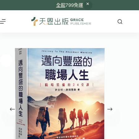
全館
799免運