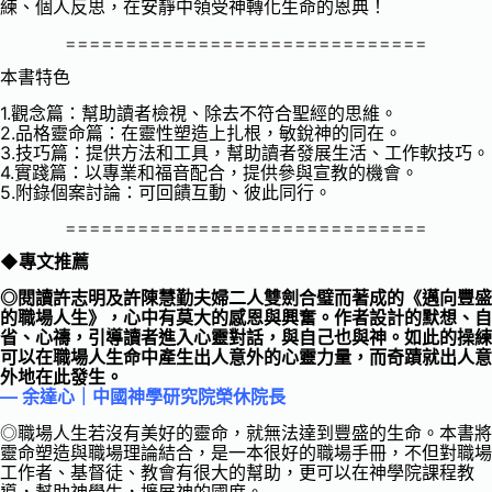
練、個人反思，在安靜中領受神轉化生命的恩典！
==============================
本書特色
1.觀念篇：幫助讀者檢視、除去不符合聖經的思維。
2.品格靈命篇：在靈性塑造上扎根，敏銳神的同在。
3.技巧篇：提供方法和工具，幫助讀者發展生活、工作軟技巧。
4.實踐篇：以專業和福音配合，提供參與宣教的機會。
5.附錄個案討論：可回饋互動、彼此同行。
==============================
◆專文推薦
◎閱讀許志明及許陳慧勤夫婦二人雙劍合璧而著成的《邁向豐盛
的職場人生》，心中有莫大的感恩與興奮。作者設計的默想、自
省、心禱，引導讀者進入心靈對話，與自己也與神。如此的操練
可以在職場人生命中產生出人意外的心靈力量，而奇蹟就出人意
外地在此發生。
— 余達心｜中國神學研究院榮休院長
◎職場人生若沒有美好的靈命，就無法達到豐盛的生命。本書將
靈命塑造與職場理論結合，是一本很好的職場手冊，不但對職場
工作者、基督徒、教會有很大的幫助，更可以在神學院課程教
導，幫助神學生，擴展神的國度。