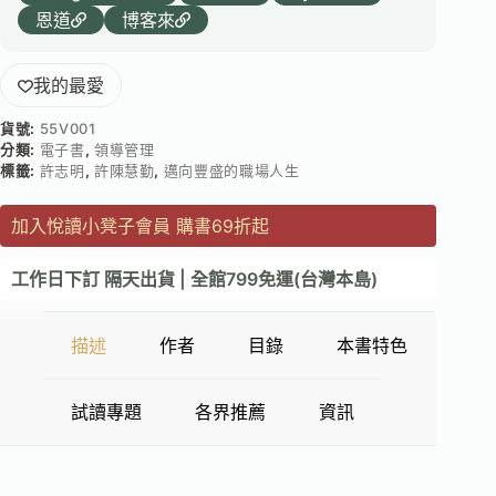
恩道
博客來
我的最愛
貨號:
55V001
分類:
電子書
,
領導管理
標籤:
許志明
,
許陳慧勤
,
邁向豐盛的職場人生
加入悅讀小凳子會員 購書69折起
工作日下訂 隔天出貨 | 全館799免運(台灣本島)
描述
作者
目錄
本書特色
試讀專題
各界推薦
資訊