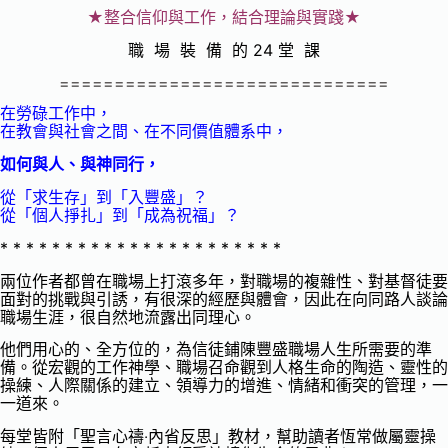
★整合信仰與工作，結合理論與實踐★
職 場 裝 備 的 24 堂 課
==============================
在勞碌工作中，
在教會與社會之間、在不同價值體系中，
如何與人、與神同行，
從「求生存」到「入豐盛」？
從「個人掙扎」到「成為祝福」？
* * * * * * * * * * * * * * * * * * * * * *
兩位作者都曾在職場上打滾多年，對職場的複雜性、對基督徒要
面對的挑戰與引誘，有很深的經歷與體會，因此在向同路人談論
職場生涯，很自然地流露出同理心。
他們用心的、全方位的，為信徒鋪陳豐盛職場人生所需要的準
備。從宏觀的工作神學、職場召命觀到人格生命的陶造、靈性的
操練、人際關係的建立、領導力的增進、情緒和衝突的管理，一
一道來。
每堂皆附「聖言心禱‧內省反思」教材，幫助讀者恆常做屬靈操