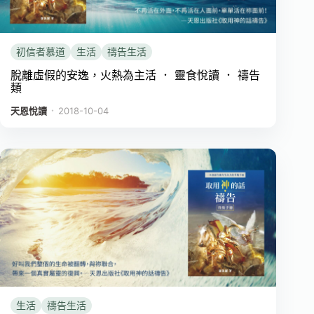
初信者慕道
生活
禱告生活
脫離虛假的安逸，火熱為主活 ． 靈食悅讀 ． 禱告
類
．
天恩悅讀
2018-10-04
生活
禱告生活