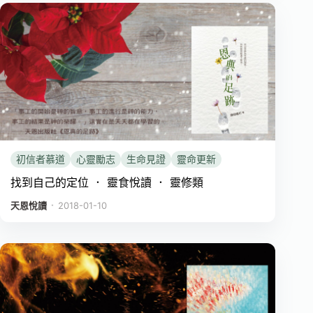
初信者慕道
心靈勵志
生命見證
靈命更新
找到自己的定位 ． 靈食悅讀 ． 靈修類
．
天恩悅讀
2018-01-10