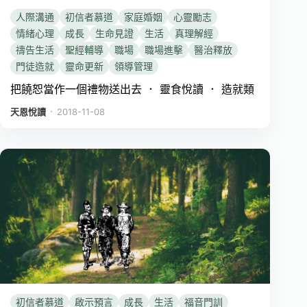
人際溝通
初信者慕道
家庭婚姻
心靈勵志
情緒心理
成長
生命見證
生活
真理解經
禱告生活
聖經輔導
職場
職場進擊
醫治釋放
門徒造就
靈命更新
領導管理
把饒恕當作一個禮物送出去 ． 靈食悅讀 ． 造就類
．
天恩悅讀
2018-11-08
初信者慕道
啟示預言
成長
生活
福音門訓