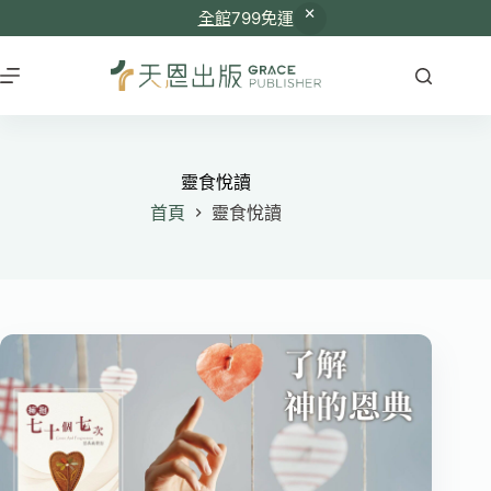
全館
799免運
跳
至
主
要
內
容
靈食悅讀
首頁
靈食悅讀