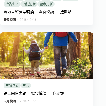
禱告生活
門徒造就
靈命更新
舊地重遊夢牽魂繞 ．靈食悅讀 ． 造就類
．
天恩悅讀
2018-10-18
生命見證
生活
踏上回家之路 ．靈食悅讀 ． 造就類
．
天恩悅讀
2018-10-16