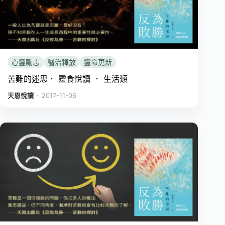
心靈勵志
醫治釋放
靈命更新
苦難的迷思． 靈食悅讀 ． 生活類
．
天恩悅讀
2017-11-06