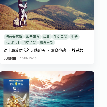
初信者慕道
啟示預言
成長
生命見證
生活
福音門訓
門徒造就
靈命更新
踏上屬於你我的天路旅程 ．靈食悅讀 ． 造就類
．
天恩悅讀
2018-10-16