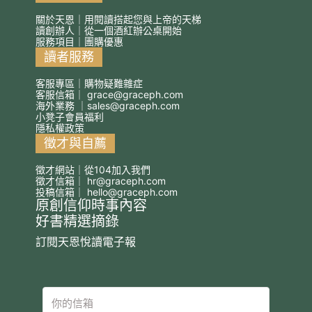
關於天恩｜用閱讀搭起您與上帝的天梯
讀創辦人｜從一個酒紅辦公桌開始
服務項目｜團購優惠
讀者服務
客服專區｜購物疑難雜症
客服信箱｜
grace@graceph.com
海外業務 ｜
sales@graceph.com
小凳子會員福利
隱私權政策
徵才與自薦
徵才網站｜從104加入我們
徵才信箱｜
hr@graceph.com
投稿信箱｜
hello@graceph.com
原創信仰時事內容
好書精選摘錄
訂閱天恩悅讀電子報