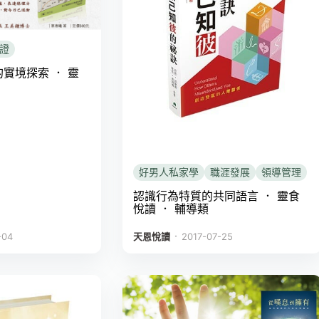
證
實境探索 ． 靈
好男人私家學
職涯發展
領導管理
認識行為特質的共同語言 ． 靈食
悅讀 ． 輔導類
．
-04
天恩悅讀
2017-07-25