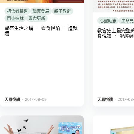
初信者慕道
職涯發展
親子教育
門徒造就
靈命更新
心靈勵志
生命見
豐盛生活之鑰 ． 靈食悅讀 ． 造就
教會史上最完整的
類
食悅讀 ． 聖經類
．
．
天恩悅讀
2017-08-09
天恩悅讀
2017-08