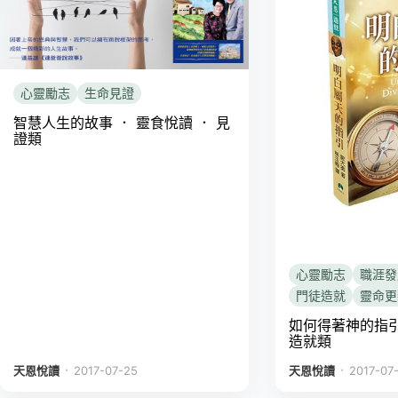
心靈勵志
生命見證
智慧人生的故事 ． 靈食悅讀 ． 見
證類
心靈勵志
職涯發
門徒造就
靈命更
如何得著神的指引
造就類
．
．
天恩悅讀
2017-07-25
天恩悅讀
2017-07