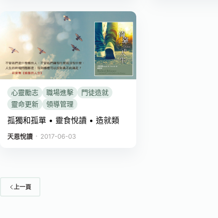
心靈勵志
職場進擊
門徒造就
靈命更新
領導管理
孤獨和孤單 • 靈食悅讀 • 造就類
．
天恩悅讀
2017-06-03
上一頁