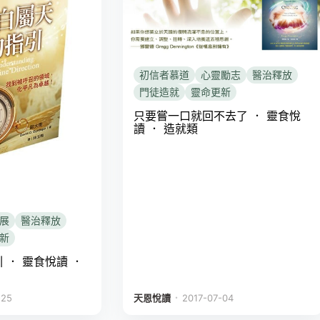
初信者慕道
心靈勵志
醫治釋放
門徒造就
靈命更新
只要嘗一口就回不去了 ． 靈食悅
讀 ． 造就類
展
醫治釋放
新
 ． 靈食悅讀 ．
．
-25
天恩悅讀
2017-07-04