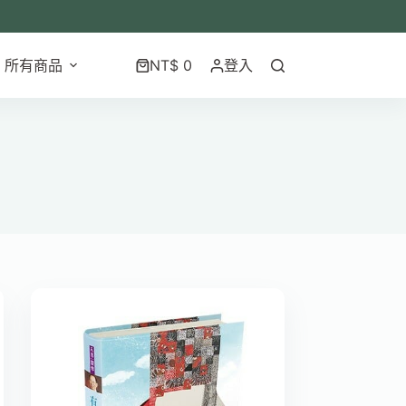
所有商品
NT$
0
登入
購
物
車