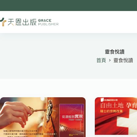
跳
至
主
要
內
容
靈食悅讀
首頁
靈食悅讀