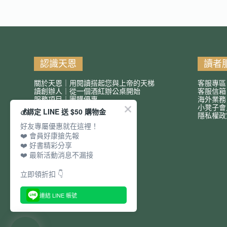
認識天恩
讀者
關於天恩｜用閱讀搭起您與上帝的天梯
客服專區
讀創辦人｜從一個酒紅辦公桌開始
客服信
服務項目｜團購優惠
海外業務
小凳子會
💰綁定 LINE 送 $50 購物金
隱私權政
好友專屬優惠就在這裡！
❤️ 會員好康搶先報
❤️ 好書精彩分享
❤️ 最新活動消息不漏接
立即領折扣 👇
連結 LINE 帳號