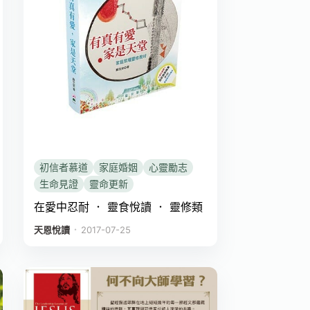
初信者慕道
家庭婚姻
心靈勵志
生命見證
靈命更新
在愛中忍耐 ． 靈食悅讀 ． 靈修類
．
天恩悅讀
2017-07-25