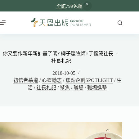
全館
799免運
你又要作新年新計畫了嗎? 柳子駿牧師×丁懷箴社長 ．
社長札記
2018-10-05
初信者慕道
/
心靈勵志
/
焦點企劃SPOTLIGHT
/
生
活
/
社長札記
/
聚焦
/
職場
/
職場進擊