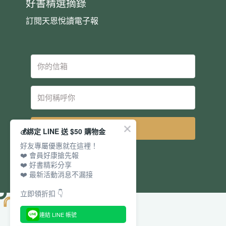
好書精選摘錄
訂閱天恩悅讀電子報
立即訂閱
💰綁定 LINE 送 $50 購物金
好友專屬優惠就在這裡！
❤️ 會員好康搶先報
❤️ 好書精彩分享
❤️ 最新活動消息不漏接
立即領折扣 👇
連結 LINE 帳號
電話：
傳真：