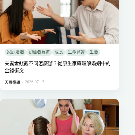
家庭婚姻
初信者慕道
成長
生命見證
生活
夫妻金錢觀不同怎麼辦？從原生家庭理解婚姻中的
金錢衝突
2026-07-12
．
天恩悅讀