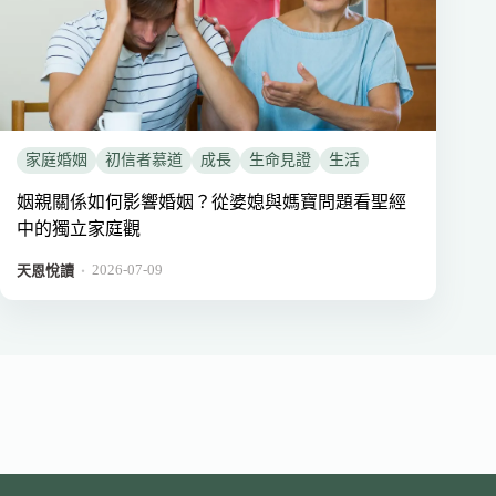
家庭婚姻
初信者慕道
成長
生命見證
生活
姻親關係如何影響婚姻？從婆媳與媽寶問題看聖經
中的獨立家庭觀
2026-07-09
．
天恩悅讀