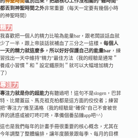
的
神聖時間
區別出來
，
把跟核心工作沒相關的”雜時間”
都丟到神聖時間之外
非常重要（每天一定要有幾個小時
的神聖時間）
精力
我喜歡把一個人的精力比喻為能量bar，跟老闆談話血就
少了一半，跟上帝談話就補血了三分之一這樣。
每個人
一天的精力就這麼多，所以好好保護自己的能量bar
，練
習找出一天中維持”精力”最佳方法（我的經驗是通常＂
養成小習慣＂和＂設定鐵原則＂就可以大幅增加精力
了）
專注力
專注力就是你的超能力
有聽過吧！這句不是slogen，巴菲
特、比爾蓋茲、馬克祖克柏都是這方面的佼佼者；練習
把”專注力”推至滿格（我的經驗是”確保”自己不會被世
界的誘惑或被叮咚叮咚，準備個番茄鐘app吧^^）
這也是我們每年的計畫手冊很重要的核心概念，尤其在
今年調整了整體編排，讓年度願景跟每季、每月的目標