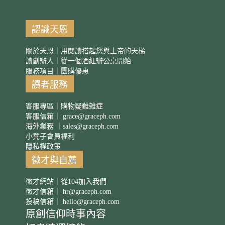
認識天恩
關於天恩｜用閱讀搭起您與上帝的天梯
讀創辦人｜從一個酒紅辦公桌開始
服務項目｜團購優惠
讀者服務
客服專區｜購物疑難雜症
客服信箱｜
grace@graceph.com
海外業務 ｜
sales@graceph.com
小凳子會員福利
隱私權政策
徵才與自薦
徵才網站｜從104加入我們
徵才信箱｜
hr@graceph.com
投稿信箱｜
hello@graceph.com
原創信仰時事內容