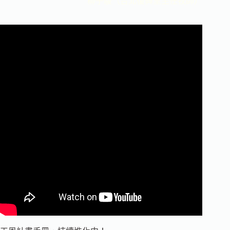
柳子駿（台北復興堂主任牧師）