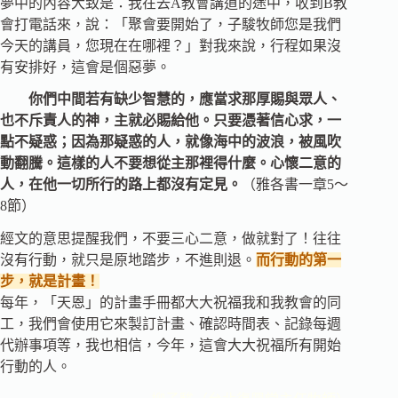
夢中的內容大致是：我在去A教會講道的途中，收到B教
會打電話來，說：「聚會要開始了，子駿牧師您是我們
今天的講員，您現在在哪裡？」對我來說，行程如果沒
有安排好，這會是個惡夢。
你們中間若有缺少智慧的，應當求那厚賜與眾人、
也不斥責人的神，主就必賜給他。只要憑著信心求，一
點不疑惑；因為那疑惑的人，就像海中的波浪，被風吹
動翻騰。這樣的人不要想從主那裡得什麼。心懷二意的
人，在他一切所行的路上都沒有定見。
（雅各書一章5～
8節）
經文的意思提醒我們，不要三心二意，做就對了！往往
沒有行動，就只是原地踏步，不進則退。
而行動的第一
步，就是計畫！
每年，「天恩」的計畫手冊都大大祝福我和我教會的同
工，我們會使用它來製訂計畫、確認時間表、記錄每週
代辦事項等，我也相信，今年，這會大大祝福所有開始
行動的人。