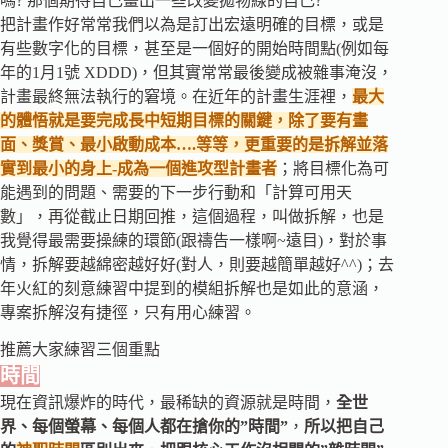
嗎? 那個期待自己畫出一些改變拋物線的自己?
把計畫作好常常我們以為是訂出宏遠明確的目標，或是
有些數字化的目標，甚至是一個好的開始時間點(例如每
年的1月1號 XDDD)，但其實常常最後變成被雜事淹沒，
計畫最終無法執行的窘境。在近年的計畫生涯裡，
最大
的體悟就是要完成長中短期目標的關鍵，除了要有畫
面、獎賞、最小啟動成本….等等，更重要的是拆解並落
實到最小的身上-成為一個進攻型計畫者
；將目標化為可
能遇到的問題、需要的下一步行動和「計算可用天
數」，再從截止日期回推，這個過程，叫做拆解，也是
我覺得最需要操練的環節(跟禱告一樣啊~遠目)，對於事
情，拆解要越綿密越好好(對人，則要越簡單越好^^)；去
年火紅的刻意練習中提到的模組拆解也是如此的意涵，
專案拆解沒有捷徑，只有用心練習。
推薦大家練習三個重點
時間
現在資訊爆炸的時代，最稀缺的資源就是時間，
全世
界、每個螢幕、每個人都在搶你的”時間”
，
所以把自己