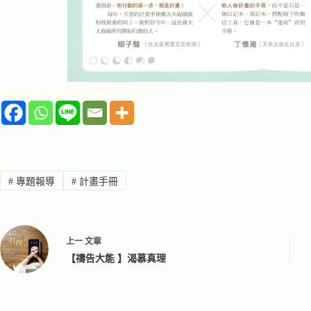
這篇文章對你有幫助嗎？歡迎分享
標籤
#
專題報導
#
計畫手冊
上一
文章
【禱告大能 】渴慕真理