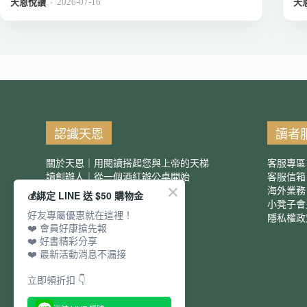
2026-07-16
．
天恩悅讀
天
認識天恩
讀者
關於天恩｜用閱讀搭起您與上帝的天梯
客服專區
讀創辦人｜從一個酒紅辦公桌開始
客服信
服務項目｜團購優惠
海外業務
💰綁定 LINE 送 $50 購物金
小凳子會
好友專屬優惠就在這裡！
隱私權政
❤️ 會員好康搶先報
❤️ 好書精彩分享
❤️ 最新活動消息不漏接
立即領折扣 👇