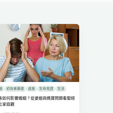
姻
初信者慕道
成長
生命見證
生活
係如何影響婚姻？從婆媳與媽寶問題看聖經
立家庭觀