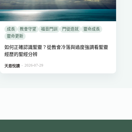
成長
教會守望
福音門訓
門徒造就
靈命成長
靈命更新
如何正確認識聖靈？從教會冷落與過度強調看聖靈
經歷的聖經分辨
2026-07-29
．
天恩悅讀