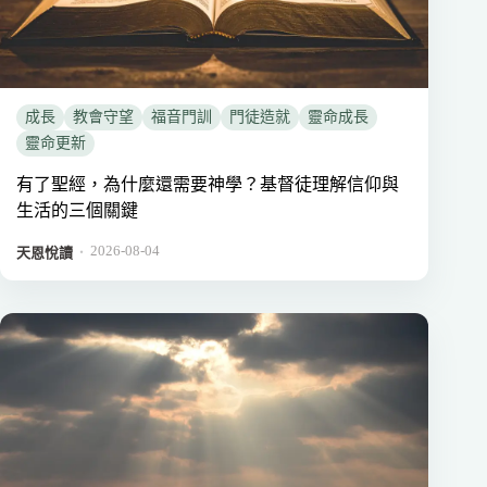
成長
教會守望
福音門訓
門徒造就
靈命成長
靈命更新
有了聖經，為什麼還需要神學？基督徒理解信仰與
生活的三個關鍵
2026-08-04
．
天恩悅讀