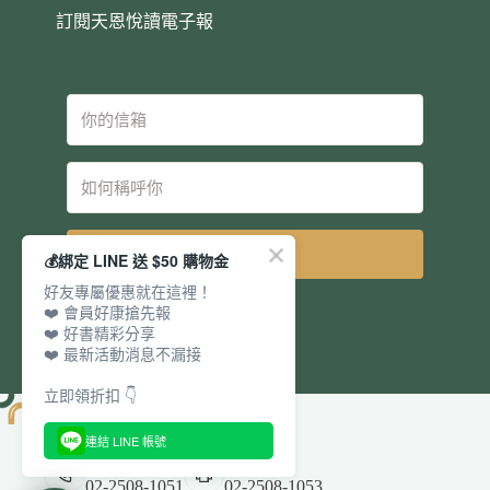
訂閱天恩悅讀電子報
立即訂閱
💰綁定 LINE 送 $50 購物金
好友專屬優惠就在這裡！
❤️ 會員好康搶先報
❤️ 好書精彩分享
❤️ 最新活動消息不漏接
立即領折扣 👇
連結 LINE 帳號
電話：
傳真：
02-2508-1051
02-2508-1053