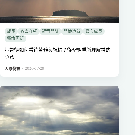
成長
教會守望
福音門訓
門徒造就
靈命成長
靈命更新
基督徒如何看待苦難與祝福？從聖經重新理解神的
心意
2026-07-29
．
天恩悅讀