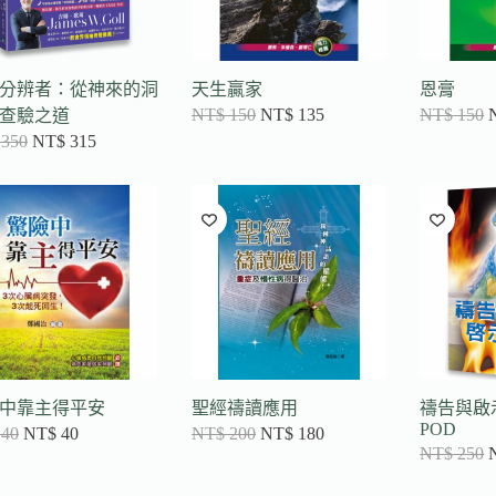
分辨者：從神來的洞
天生贏家
恩膏
NT$
150
NT$
135
NT$
150
查驗之道
350
NT$
315
中靠主得平安
聖經禱讀應用
禱告與啟
POD
40
NT$
40
NT$
200
NT$
180
NT$
250