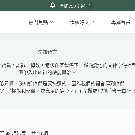
全館
799免運
熱門焦點
悅讀好文
專屬會員
先知預言
之寶貴，認罪，悔改，俯伏在基督名下，歸向愛他的父神；傳福
靈帶入出於神的權能醫治。
弟兄啊，我知道你們是蒙揀選的；因為我們的福音傳到你們
在乎權能和聖靈，並充足的信心。」 ( 帖撒羅尼迦前書一章4～
依
 至 48 項結果，共 50 項