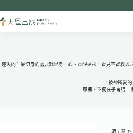
跳
至
主
要
內
容
迷失的羊最切身的需要就是身、心、靈醒過來，看見基督救恩
「被神所愛的
那裡，不獨在乎言語，也
顯示第 33