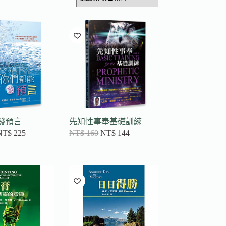
發預言
先知性事奉基礎訓練
NT$
225
NT$
160
NT$
144