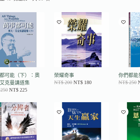
最
新
項
目
排
序
都可能（下）：奧
榮耀奇事
你們都能
NT$
200
NT$
180
NT$
250
艾克曼講道集
250
NT$
225