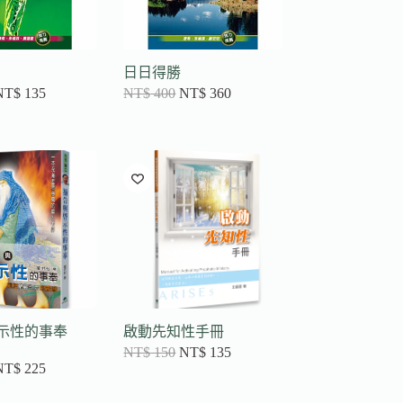
日日得勝
NT$
135
NT$
400
NT$
360
示性的事奉
啟動先知性手冊
NT$
150
NT$
135
NT$
225