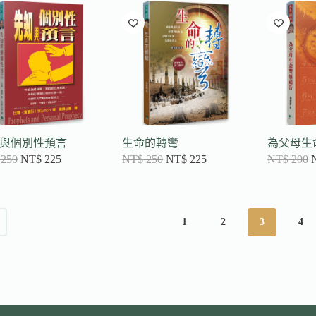
與個別性預言
生命的轉彎
為父母生
250
NT$
225
NT$
250
NT$
225
NT$
200
1
2
3
4