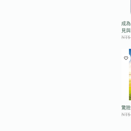
成為
見與
NT$
驚險
NT$