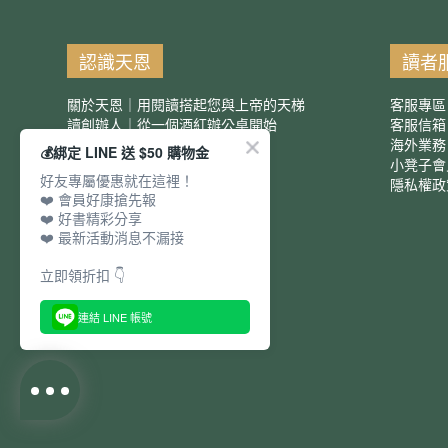
認識天恩
讀者
關於天恩｜用閱讀搭起您與上帝的天梯
客服專區
讀創辦人｜從一個酒紅辦公桌開始
客服信
服務項目｜團購優惠
海外業務
💰綁定 LINE 送 $50 購物金
小凳子會
好友專屬優惠就在這裡！
隱私權政
❤️ 會員好康搶先報
❤️ 好書精彩分享
❤️ 最新活動消息不漏接
立即領折扣 👇
連結 LINE 帳號