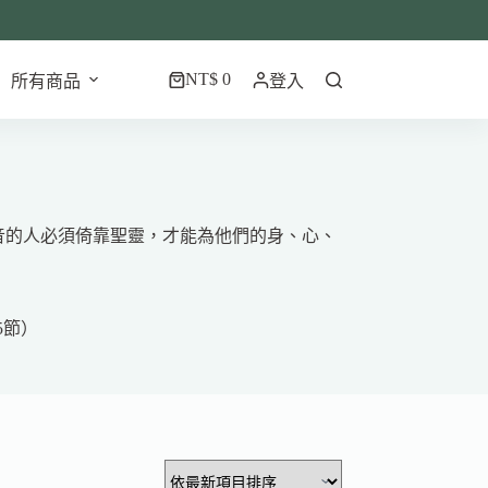
NT$
0
所有商品
登入
購
物
車
音的人必須倚靠聖靈，才能為他們的身、心、
5節）