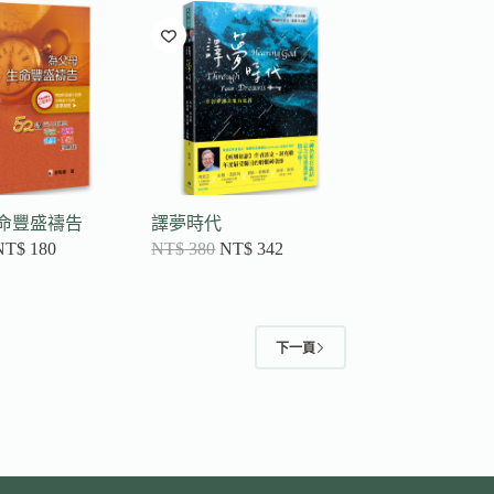
命豐盛禱告
譯夢時代
NT$
180
NT$
380
NT$
342
下一頁