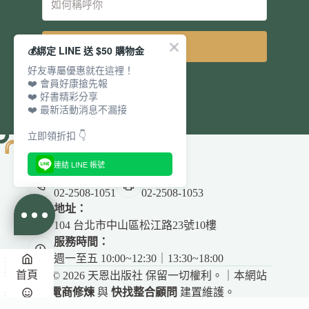
立即訂閱
💰綁定 LINE 送 $50 購物金
好友專屬優惠就在這裡！
❤️ 會員好康搶先報
❤️ 好書精彩分享
❤️ 最新活動消息不漏接
立即領折扣 👇
連結 LINE 帳號
電話：
傳真：
02-2508-1051
02-2508-1053
地址：
104 台北市中山區松江路23號10樓
服務時間：
週一至五 10:00~12:30｜13:30~18:00
首頁
Copyright © 2026 天恩出版社 保留一切權利。｜本網站
由
電商修煉
與
快找整合顧問
建置維護。
✕
悅讀