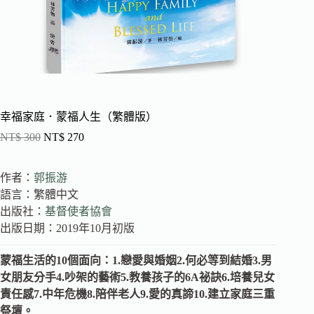
幸福家庭．蒙福人生（繁體版）
NT$
300
NT$
270
作者：
郭振游
語言：繁體中文
出版社：
基督使者
協會
出版日期：2019年10月初版
蒙福生活的10個面向：1.戀愛與婚姻2.何必等到結婚3.男
女朋友分手4.吵架的藝術5.教養孩子的6A祕訣6.培養兒女
責任感7.中年危機8.陪伴老人9.愛的真諦10.建立家庭三重
祭壇。