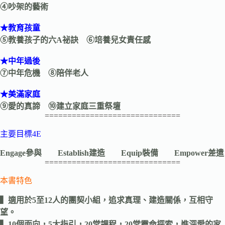
④吵架的藝術
★教育孩童
⑤教養孩子的六A祕訣 ⑥培養兒女責任感
★中年過後
⑦中年危機 ⑧陪伴老人
★美滿家庭
⑨愛的真諦 ⑩建立家庭三重祭壇
==============================
主要目標4E
Engage參與 Establish建造 Equip裝備 Empower差遣
==============================
本書特色
▍適用於5至12人的團契小組，追求真理、建造關係，互相守
望。
▍10個面向，5大指引，20堂課程，20堂靈命探索，進深愛的家