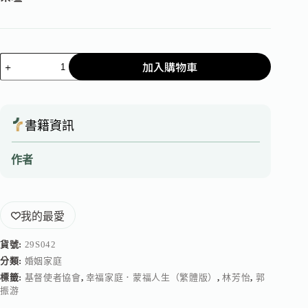
加入購物車
書籍資訊
作者
我的最愛
貨號:
29S042
分類:
婚姻家庭
標籤:
基督使者協會
,
幸福家庭．蒙福人生（繁體版）
,
林芳怡
,
郭
振游