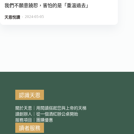
我們不願意饒恕，害怕的是「重溫過去」
2024-05-05
．
天恩悅讀
認識天恩
關於天恩｜用閱讀搭起您與上帝的天梯
讀創辦人｜從一個酒紅辦公桌開始
服務項目｜團購優惠
讀者服務