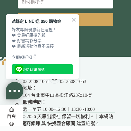
立即訂閱
💰綁定 LINE 送 $50 購物金
好友專屬優惠就在這裡！
❤️ 會員好康搶先報
❤️ 好書精彩分享
❤️ 最新活動消息不漏接
立即領折扣 👇
連結 LINE 帳號
電話：
傳真：
02-2508-1051
02-2508-1053
地址：
104 台北市中山區松江路23號10樓
服務時間：
週一至五 10:00~12:30｜13:30~18:00
首頁
Copyright © 2026 天恩出版社 保留一切權利。｜本網站
由
電商修煉
與
快找整合顧問
建置維護。
悅讀