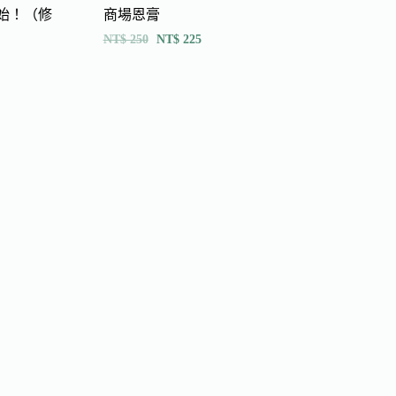
始！（修
商場恩膏
NT$
250
NT$
225