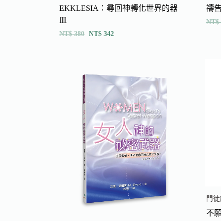
禱
EKKLESIA：尋回神轉化世界的器
皿
NT$
NT$
380
NT$
342
門徒
不願