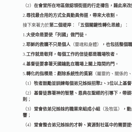
（2）
在會堂所在地區做認領街道的行走禱告，藉此來改
2.
尋找最合用的方式全員動員佈道，帶來大收割
。
接下來著力於
第二個堤岸
：「
五個關鍵性轉化思維
」：
1.
大使命是要使「列國」做門徒
。
2.
耶穌的救贖不只是個人
（靈魂和身體）
，也包括整個
3.
工作就是敬拜，每個工作的信徒都是職場牧者
。
4.
基督徒要拿著天國鑰匙在職場上關上陰間的門
。
5.
轉化的指標是：剷除系統性的貧窮
（屬靈的、關係的
（1）
牧者鼓勵並訓練每個弟兄姊妹招聚2、3位以上基督
（2）
基督徒靠著神的智慧、恩典在聖經的引導下，帶頭
則
；
（3）
堂會依弟兄姊妹的職業來組成小組
（及牧區）
，動
響
；
（4）
堂會整合弟兄姊妹的才幹、資源對社區中的需要提