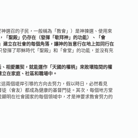
（蒙神選召的子民，一般稱為「教會」）是神揀選、使用來
節時，「聖殿」仍存在（發揮「敬拜神」的功能）、「會
國」建立在社會的每個角落，讓神的旨意行在地上如同行在
會只發揮了耶穌時代「聖殿」和「會堂」的功能，並沒有充
話、相愛團契，就能運作「天國的權柄」來敗壞陰間的權
建立在家庭、社區和職場中。
在這兩個堤岸引導的方向去努力，假以時日，必然看見
督徒（會友）都成為健康的基督門徒。其次，每個地方堂
並顯明在社會國家的每個領域中，才是神要求教會努力的