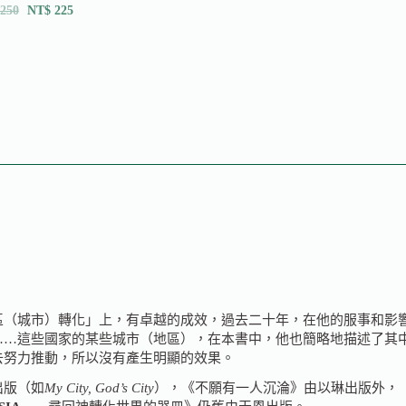
250
NT$
225
區（城市）轉化」上，有卓越的成效，過去二十年，在他的服事和影
…這些國家的某些城市（地區），在本書中，他也簡略地描述了其中的一
去努力推動，所以沒有產生明顯的效果。
出版（如
My City, God’s City
），《不願有一人沉淪》由以琳出版外，