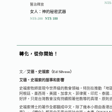
NT$
醫治釋放
女人：神的秘密武器
NT$
200
NT$
180
轉化，從你開始！
文／
艾德‧史福索（Ed Silvoso）
艾德‧史福索的服事和影響
史福索牧師是現今世界級的教會領袖，特別在推動「地
阿根廷、墨西哥、美國、加拿大、菲律賓、印尼、泰國…
好評，只是台灣教會沒有持續照著他教導的真理、原則
史福索博士的著作全都翻成中文，除了幾本小冊由香港