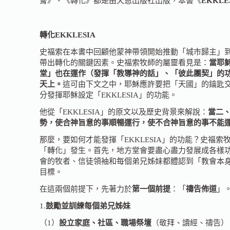
膏》、《轉化》都是由天恩出版社出版，本書《
EKKLE
轉化EKKLESIA
史福索在本書中回顧他蒙神帶領開始推動「城市歸主」到
帶出轉化的關鍵因素。史福索牧師的屬靈看見是：
當耶
堂」也在運作（發揮「教導神的話」、「彼此團契」的功
天上。
這可由下文之中，耶穌應許要把「天國」的鑰匙交
分發揮耶穌設定「EKKLESIA」的功能。
他從「EKKLESIA」的原文以及歷史背景來解說：
當二
勢，使合神旨意的事順暢運行，使不合神旨意的事不能
那麼，要如何才能發揮「EKKLESIA」的功能？史福索
「轉化」發生。首先，地方堂會要盡心盡力發展成各樣
會的牧者、信徒領袖和每個弟兄姊妹都體認到「教會本
目標。
在這兩個前提下，先著力於
第一個前提
：「
禱告佈道
」
1.
鼓勵並訓練每個弟兄姊妹
（1）
設立家庭、社區、職場祭壇
（敬拜、讀經、禱告）