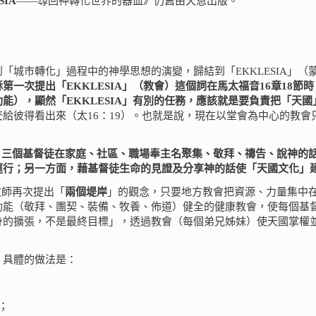
SIA
——
尋
回
神轉化世界的器皿
》仍舊由天恩出版。
「城市轉化」過程中的神學思想的演變，歸結到「EKKLESIA」
穌第一次提出「EKKLESIA」（教會）這個詞在馬太福音16章18
能），顯然「EKKLESIA」有別的任務，應該就是要負責把「天
給彼得看出來（太16：19）。也就是說，現在以堂會為中心的教
、三個基督徒在家庭、社區、職場奉主名聚集、敬拜、禱告、說神的
運行；另一方面，藉基督徒生命的見證及分享神的話使「天國文化」
牧師再次提出「
兩個堤岸
」的觀念，只要地方教會把資源、力量集中
功能（敬拜、團契、裝備、牧養、佈道）健全的健康教會，使每個基
身的擴張，不是最終目標」，透過教會（每個弟兄姊妹）使天國掌權
。具體的做法是：
；