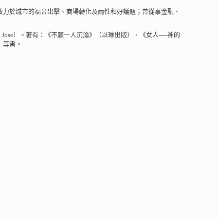
致力於城市的福音出擊、商場轉化及兩性和好議題；曾從事金融、
n Jose）。著有：《不願一人沉淪》（以琳出版）、《女人──神的
）等書。