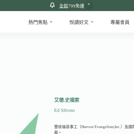
全館
799免運
熱門焦點
悅讀好文
專屬會員
艾德.史福索
Ed Silvoso
豐收福音事工（Harvest Evangelism,Inc.）及國際
裁。