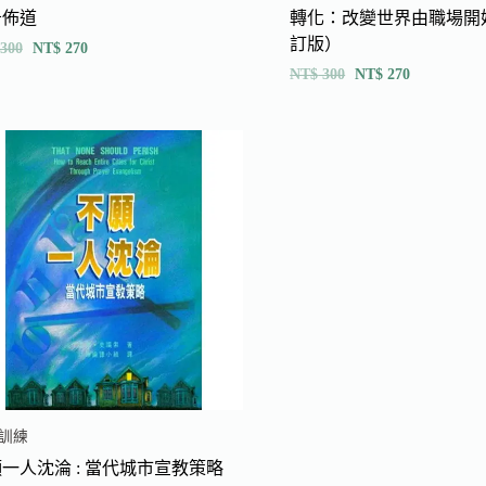
告佈道
轉化：改變世界由職場開
訂版）
300
NT$
270
NT$
300
NT$
270
訓練
一人沈淪 : 當代城市宣教策略