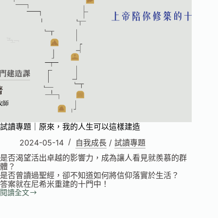
試讀專題｜原來，我的人生可以這樣建造
2024-05-14
自我成長
/
試讀專題
是否渴望活出卓越的影響力，成為讓人看見就羨慕的群
體？
是否曾讀過聖經，卻不知道如何將信仰落實於生活？
答案就在尼希米重建的十門中！
閱讀全文
試
讀
專