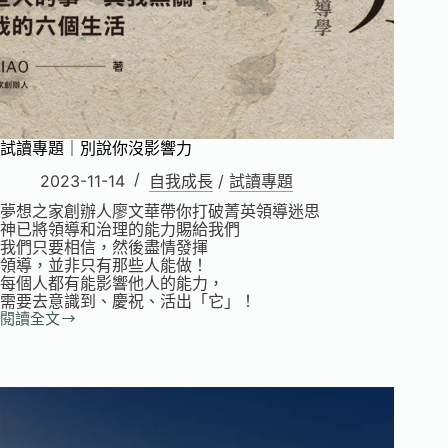
試讀專題｜別說你沒影響力
2023-11-14
自我成長
/
試讀專題
夢想之家創辦人廖文華帶你打破菁英領導迷思
神已將領導和治理的能力賜給我們
我們只要相信，然後盡情發揮
領導，並非只有那些人能做！
每個人都有能影響他人的能力，
需要去意識到、慶祝、活出「它」！
閱讀全文
試
讀
專
題
｜
別
說
你