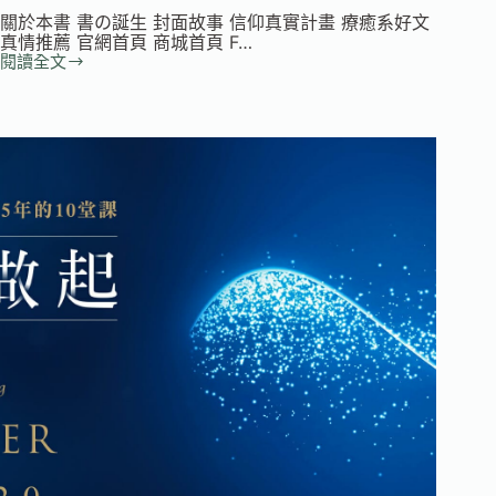
關於本書 書の誕生 封面故事 信仰真實計畫 療癒系好文
真情推薦 官網首頁 商城首頁 F…
閱讀全文
試
讀
專
題
｜
嘿！
少
在
那
邊
假
裝
沒
事
好
嗎？