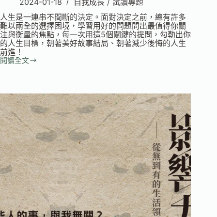
2024-01-18
自我成長
/
試讀專題
人生是一連串不間斷的決定。面對決定之前，總有許多
難以兩全的選擇困境，學習用好的問題問出最值得你關
注與衡量的焦點，每一次用這5個關鍵的提問，勾勒出你
的人生目標，朝著美好故事結局、朝著減少後悔的人生
前進！
閱讀全文
試
讀
專
題
｜
先
問，
再
決
定