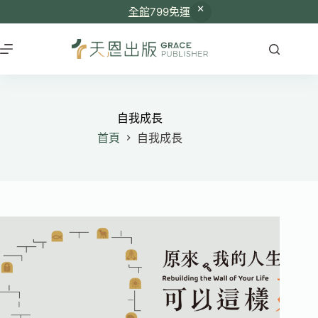
全館
799免運
跳
至
主
要
內
容
自我成長
首頁
自我成長