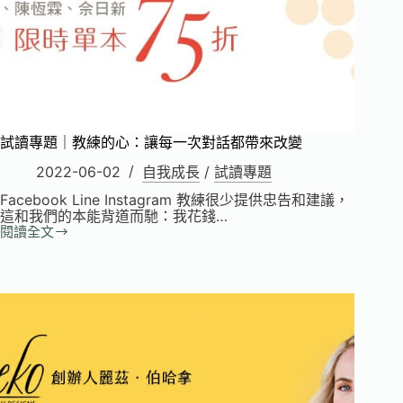
試讀專題｜教練的心：讓每一次對話都帶來改變
2022-06-02
自我成長
/
試讀專題
Facebook Line Instagram 教練很少提供忠告和建議，
這和我們的本能背道而馳：我花錢…
閱讀全文
試
讀
專
題
｜
教
練
的
心：
讓
每