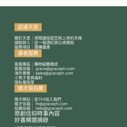
年
的
經
典
之
作
認識天恩
關於天恩｜用閱讀搭起您與上帝的天梯
讀創辦人｜從一個酒紅辦公桌開始
服務項目｜團購優惠
讀者服務
客服專區｜購物疑難雜症
客服信箱｜
grace@graceph.com
海外業務 ｜
sales@graceph.com
小凳子會員福利
隱私權政策
徵才與自薦
徵才網站｜從104加入我們
徵才信箱｜
hr@graceph.com
投稿信箱｜
hello@graceph.com
原創信仰時事內容
好書精選摘錄