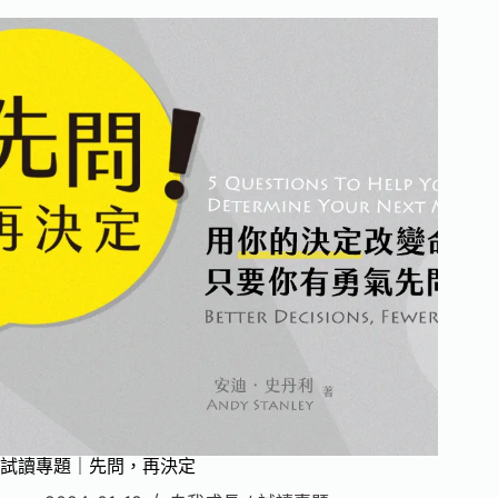
題
｜
原
來，
我
的
人
生
可
以
這
樣
建
造
試讀專題｜先問，再決定