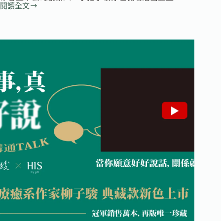
閱讀全文
試
讀
專
題
｜
邁
向
豐
盛
職
場
的
人
生：
老
總
手
把
手
帶
你
面
對
職
場