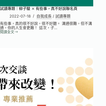
試讀專題｜柳子駿 ⤬ 有些事，真不好說聯名頁
2022-07-18
自我成長
/
試讀專題
有些事，真的很不好說，很不好聽。 溝通很難，但不溝
通，你的人生會更難！ 這次，子…
閱讀全文
試
讀
專
題
｜
柳
子
駿
⤬
有
些
事，
真
不
好
說
聯
名
頁