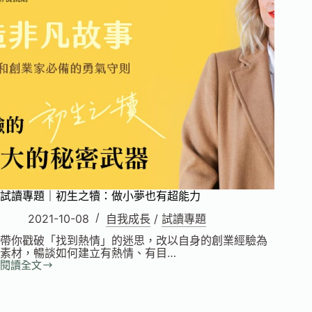
一
次
對
話
都
帶
來
改
變
試讀專題｜初生之犢：做小夢也有超能力
2021-10-08
自我成長
/
試讀專題
帶你戳破「找到熱情」的迷思，改以自身的創業經驗為
素材，暢談如何建立有熱情、有目…
閱讀全文
試
讀
專
題