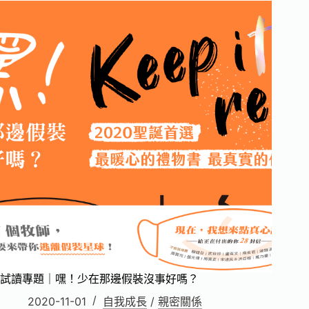
｜
初
生
之
犢：
做
小
夢
也
有
超
能
力
試讀專題｜嘿！少在那邊假裝沒事好嗎？
2020-11-01
自我成長
/
親密關係