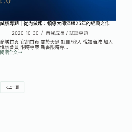
試讀專題｜從內做起：領導大師淬鍊25年的經典之作
2020-10-30
自我成長
/
試讀專題
商城首頁 官網首頁 關於天恩 註冊/登入 悅讀商城 加入
悅讀會員 限時專案 新書限時專…
閱讀全文
試
讀
專
題
｜
從
內
上一頁
做
起：
領
導
大
師
淬
鍊
25