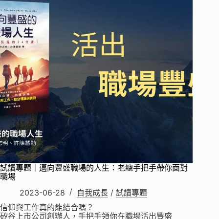
沒
影
響
力
試讀專題｜邁向豐盛職場的人生：老總手把手帶你面對
職場
2023-06-28
自我成長
/
試讀專題
信仰與工作真的能結合嗎？
矽谷上市公司創辦人，手把手領你在職場活出豐盛