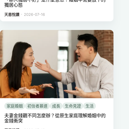
獨居心態
．
天恩悅讀
2026-07-16
家庭婚姻
初信者慕道
成長
生命見證
生活
夫妻金錢觀不同怎麼辦？從原生家庭理解婚姻中的
金錢衝突