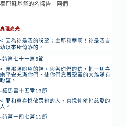
奉耶穌基督的名禱告 阿們
真理亮光
< 因為祢是我的盼望；主耶和華啊！祢是我自
幼以來所倚靠的。
-詩篇七十一篇5節
< 願那賜盼望的神，因著你們的信，把一切喜
樂平安充滿你們，使你們靠著聖靈的大能滿有
盼望。
-羅馬書十五章13節
< 耶和華喜悅敬畏祂的人，喜悅仰望祂慈愛的
人。
-詩篇一四七篇11節