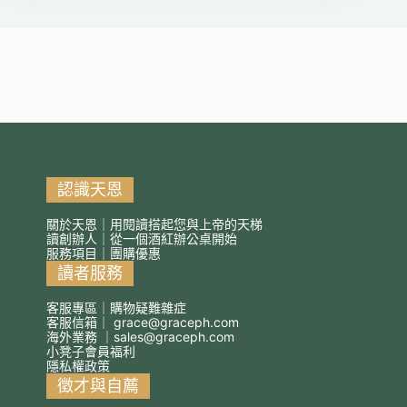
認識天恩
關於天恩｜用閱讀搭起您與上帝的天梯
讀創辦人｜從一個酒紅辦公桌開始
服務項目｜團購優惠
讀者服務
客服專區｜購物疑難雜症
客服信箱｜
grace@graceph.com
海外業務 ｜
sales@graceph.com
小凳子會員福利
隱私權政策
徵才與自薦