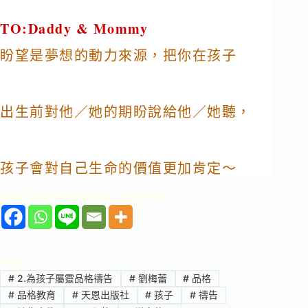
TO:Daddy & Mommy
盼望是夢想的動力來源，把你在孩子
出生前對他／她的期盼說給他／她聽，
孩子會對自己生命的價值更加肯定～
這篇文章對你有幫助嗎？歡迎分享
標籤
#
2.為孩子屬靈品格禱告
#
劉梅蕾
#
品格
#
品格教育
#
天恩出版社
#
孩子
#
禱告