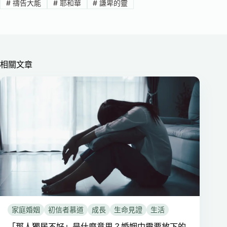
#
禱告大能
#
耶和華
#
謙卑的靈
相關文章
家庭婚姻
初信者慕道
成長
生命見證
生活
「那人獨居不好」是什麼意思？婚姻中需要放下的