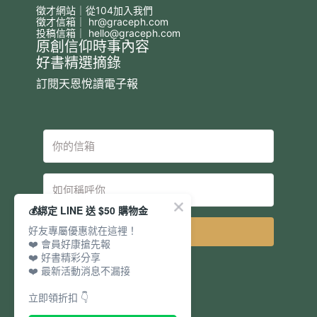
徵才網站｜從104加入我們
徵才信箱｜
hr@graceph.com
投稿信箱｜
hello@graceph.com
原創信仰時事內容
好書精選摘錄
訂閱天恩悅讀電子報
💰綁定 LINE 送 $50 購物金
好友專屬優惠就在這裡！
立即訂閱
❤️ 會員好康搶先報
❤️ 好書精彩分享
❤️ 最新活動消息不漏接
立即領折扣 👇