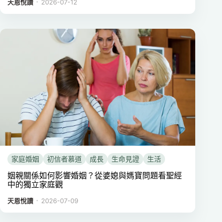
．
天恩悅讀
2026-07-12
家庭婚姻
初信者慕道
成長
生命見證
生活
姻親關係如何影響婚姻？從婆媳與媽寶問題看聖經
中的獨立家庭觀
．
天恩悅讀
2026-07-09