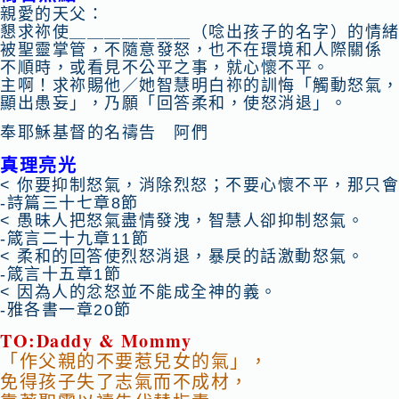
親愛的天父：
懇求祢
使＿＿＿＿＿＿＿（唸出孩子的名字）的情
被聖靈掌管，不隨意發怒，也不在環境和人際關係
不順時，或看見不公平之事，就心懷不平。
主啊！求
祢
賜他／她智慧明白
祢
的訓悔「觸動怒氣
顯出愚妄」，乃願「回答柔和，使怒消退」。
奉耶穌基督的名禱告 阿們
真理亮光
< 你要抑制怒氣，消除烈怒；不要心懷不平，那只
-詩篇三十七章8節
< 愚昧人把怒氣盡情發洩，智慧人卻抑制怒氣。
-箴言二十九章11節
< 柔和的回答使烈怒消退，暴戾的話激動怒氣。
-箴言十五章1節
< 因為人的忿怒並不能成全神的義。
-雅各書一章20節
TO:Daddy & Mommy
「作父親的不要惹兒女的氣」，
免得孩子
失了志氣而不成材，