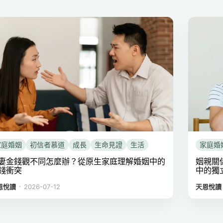
家庭婚姻
初信者慕道
成長
生命見證
生活
家庭婚
妻金錢觀不同怎麼辦？從原生家庭理解婚姻中的
姻親關
錢衝突
中的獨
．
恩悅讀
2026-07-12
天恩悅讀