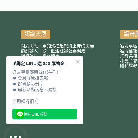
認識天恩
讀者
關於天恩｜用閱讀搭起您與上帝的天梯
客服專區
讀創辦人｜從一個酒紅辦公桌開始
客服信
服務項目｜團購優惠
海外業務
小凳子會
💰綁定 LINE 送 $50 購物金
隱私權政
好友專屬優惠就在這裡！
❤️ 會員好康搶先報
❤️ 好書精彩分享
❤️ 最新活動消息不漏接
立即領折扣 👇
連結 LINE 帳號