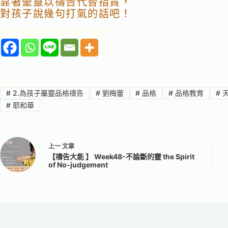
靠著聖靈以禱告
代替指責，
對孩子說幾句打氣的話吧！
這篇文章對你有幫助嗎？歡迎分享
標籤
#
2.為孩子屬靈品格禱告
#
劉梅蕾
#
品格
#
品格教育
#
天
#
耶和華
上一
文章
【禱告大能 】 Week48-不論斷的靈 the Spirit
of No-judgement