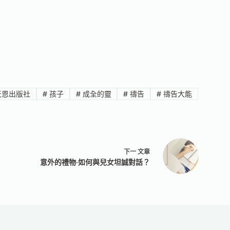
恩出版社
#
孩子
#
成全的靈
#
禱告
#
禱告大能
下一
文章
意外的禮物‧如何與兒女坦誠對話？