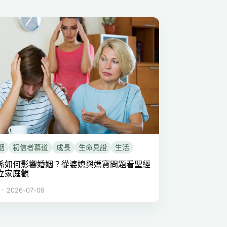
姻
初信者慕道
成長
生命見證
生活
係如何影響婚姻？從婆媳與媽寶問題看聖經
立家庭觀
．
2026-07-09