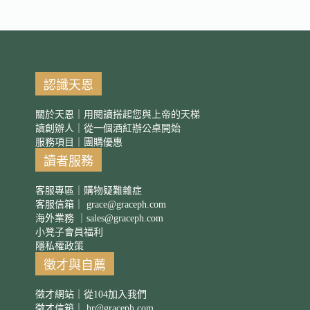
認識天恩
關於天恩｜用閱讀搭起您與上帝的天梯
讀創辦人｜從一個酒紅辦公桌開始
服務項目｜團購優惠
讀者服務
客服專區｜購物疑難雜症
客服信箱｜
grace@graceph.com
海外業務 ｜
sales@graceph.com
小凳子會員福利
隱私權政策
徵才與自薦
徵才網站｜從104加入我們
徵才信箱｜
hr@graceph.com