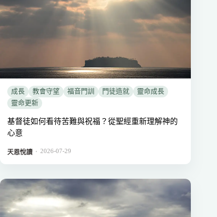
成長
教會守望
福音門訓
門徒造就
靈命成長
靈命更新
基督徒如何看待苦難與祝福？從聖經重新理解神的
心意
2026-07-29
．
天恩悅讀