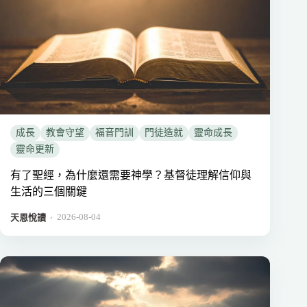
成長
教會守望
福音門訓
門徒造就
靈命成長
靈命更新
有了聖經，為什麼還需要神學？基督徒理解信仰與
生活的三個關鍵
2026-08-04
．
天恩悅讀