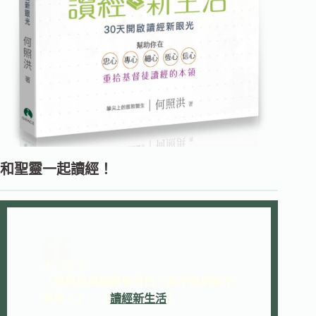
和聖靈一起讀經！
本日金句：
「
聖經是越讀越會明白，越不讀就越不
會解。
」—《
讀經新生活
》