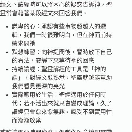
經文。讀經時可以將內心的疑惑告訴神，聖
靈常會藉著某段經文來回答我們。
謙卑的心：承認有些事物超越人的邏
輯，我們一時很難明白，但在神面前持
續求問祂
默想練習：向神提問後，暫時放下自己
的看法，安靜下來等待祂的回應
持續讀經：聖靈解經的工具是「神的
話」，對經文愈熟悉，聖靈就越能幫助
我們看見更深的亮光
實際應用於生活：聖經適用於任何時
代；若不活出來就只會變成理論，久了
讀經只會愈來愈無趣，感受不到實用性
而漸漸放棄