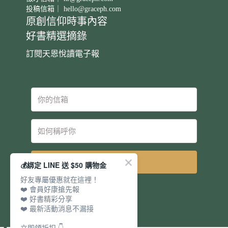
投稿信箱｜
hello@graceph.com
原創信仰時事內容
好書精選摘錄
訂閱天恩悅讀電子報
立即訂閱
💰綁定 LINE 送 $50 購物金
好友專屬優惠就在這裡！
❤️ 會員好康搶先報
❤️ 好書精彩分享
❤️ 最新活動消息不漏接
立即領折扣 👇