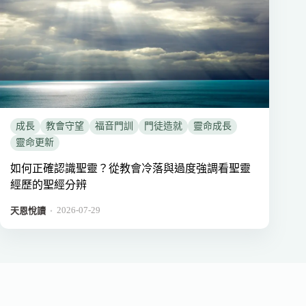
成長
教會守望
福音門訓
門徒造就
靈命成長
靈命更新
如何正確認識聖靈？從教會冷落與過度強調看聖靈
經歷的聖經分辨
2026-07-29
．
天恩悅讀