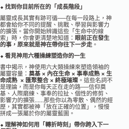
⬥ 找到你目前所在的「成長階段」
屬靈成長其實有跡可循──在每一段路上，神
都會給你不同的提醒、挑戰、學習與影響力
的擴張。當你開始辨識這些「生命中的線
索」時，你會更清楚地知道：
眼前正在發生
的事，原來就是神在帶你往下一步走
。
⬥ 看見神用六種操練塑造你的一生
書中揭示，神使用六大類操練來塑造領袖的
屬靈容量：
奠基 × 內在生命 × 事奉成熟 × 生
命成熟 × 匯聚整合 × 終極璀璨
。這些名詞不
是理論，而是你每天正在走的路──信仰奠
基、人際磨練、事奉的拉扯、個性的修剪、
影響力的擴張……那些你以為零散、偶然的經
歷，其實都被神「放在正確的位置」，慢慢
拼成一張屬於你的屬靈藍圖。
⬥ 理解神如何用「轉折時刻」帶你跨入下一