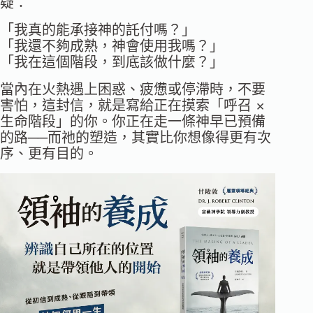
疑：
「我真的能承接神的託付嗎？」
「我還不夠成熟，神會使用我嗎？」
「我在這個階段，到底該做什麼？」
當內在火熱遇上困惑、疲憊或停滯時，不要
害怕，這封信，就是寫給正在摸索「呼召 ×
生命階段」的你。你正在走一條神早已預備
的路──而祂的塑造，其實比你想像得更有次
序、更有目的。