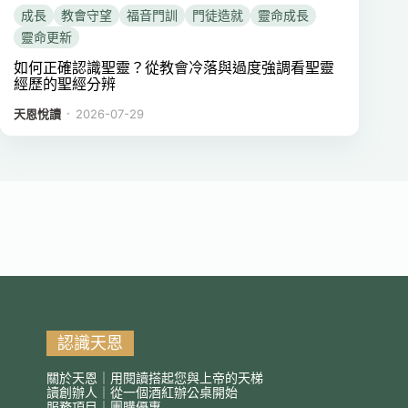
成長
教會守望
福音門訓
門徒造就
靈命成長
靈命更新
如何正確認識聖靈？從教會冷落與過度強調看聖靈
經歷的聖經分辨
．
天恩悅讀
2026-07-29
認識天恩
關於天恩｜用閱讀搭起您與上帝的天梯
讀創辦人｜從一個酒紅辦公桌開始
服務項目｜團購優惠