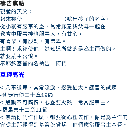
禱告焦點
親愛的天父：
懇求祢使＿＿＿＿＿＿＿（唸出孩子的名字）
從小就有服事的靈，常常願意與父母一起在
教會中服事神也服事人，有甘心，
有喜樂，有殷勤，有謙卑。
主啊！求祢使他／她知道所做的是為主而做的，
就要蒙主喜悅。
奉耶穌基督的名禱告 阿們
真理亮光
< 凡事謙卑，常常流淚，忍受猶太人謀害的試煉。
-使徒行傳二十章19節
< 殷勤不可懶惰，心靈要火熱，常常服事主。
-羅馬書十二章11節
< 無論你們作什麼，都要從心裡去作，像是為主作
會從主那裡得到基業為賞賜。你們應當服事主基督。 