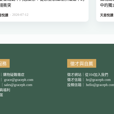
錢衝突
中的獨
2026-07-12
．
恩悅讀
天恩悅讀
服務
徵才與自薦
｜購物疑難雜症
徵才網站｜從104加入我們
箱｜
grace@graceph.com
徵才信箱｜
hr@graceph.com
 ｜
sales@graceph.com
投稿信箱｜
hello@graceph.co
員福利
策