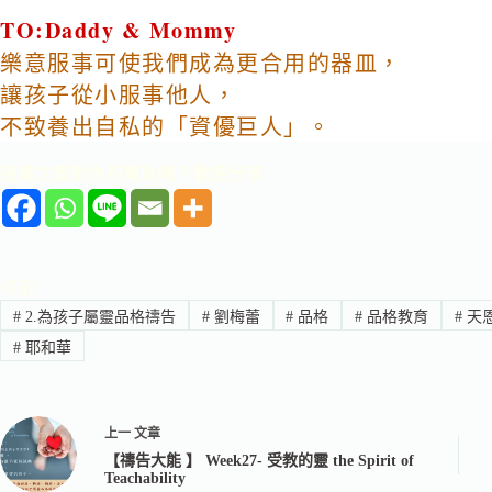
TO:Daddy & Mommy
樂意服事可使我們成為更合用的器皿，
讓孩子從小服事他人，
不致養出自私的「資優巨人」。
這篇文章對你有幫助嗎？歡迎分享
標籤
#
2.為孩子屬靈品格禱告
#
劉梅蕾
#
品格
#
品格教育
#
天
#
耶和華
上一
文章
【禱告大能 】 Week27- 受教的靈 the Spirit of
Teachability