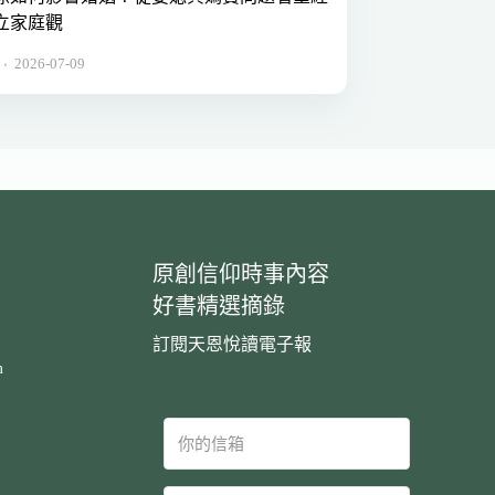
立家庭觀
2026-07-09
．
原創信仰時事內容
好書精選摘錄
訂閱天恩悅讀電子報
m