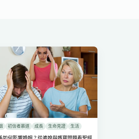
姻
初信者慕道
成長
生命見證
生活
係如何影響婚姻？從婆媳與媽寶問題看聖經