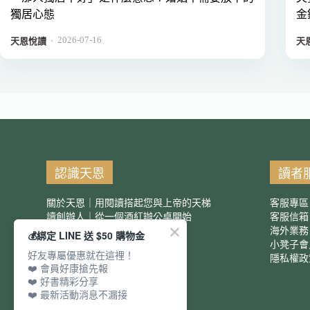
獨居心態
金
2026-07-16
．
天恩悅讀
天
認識天恩
讀者
關於天恩｜用閱讀搭起您與上帝的天梯
客服專區
讀創辦人｜從一個酒紅辦公桌開始
客服信
服務項目｜團購優惠
海外業務
💰綁定 LINE 送 $50 購物金
小凳子會
好友專屬優惠就在這裡！
隱私權政
❤️ 會員好康搶先報
❤️ 好書精彩分享
❤️ 最新活動消息不漏接