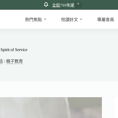
全館
799免運
熱門焦點
悅讀好文
專屬會員
it of Service
活
/
親子教育