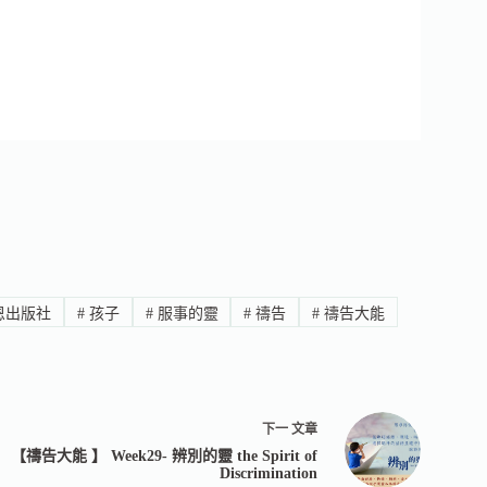
恩出版社
#
孩子
#
服事的靈
#
禱告
#
禱告大能
下一
文章
【禱告大能 】 Week29- 辨別的靈 the Spirit of
Discrimination