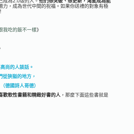
成為2.0版的人。
他們想突破、想更新，渴望成為能
潛力，成為世代中間的祝福。如果你送禮的對象有極
！
跟我吃的飯不一樣
》
》
多高尚的人談話。
們從狹獈的地方，
。（德國詩人哥德）
喜歡軟性書籍和精緻好書的人
，那麼下面這些書就是