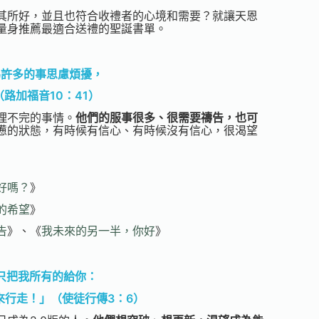
其所好，並且也符合收禮者的心境和需要？就讓天恩
量身推薦最適合送禮的聖誕書單。
為許多的事思慮煩擾，
路加福音10：41）
理不完的事情。
他們的服事很多、很需要禱告，也可
憊的狀態，有時候有信心、有時候沒有信心，很渴望
好嗎？
》
的希望
》
告
》、《
我未來的另一半，你好
》
只把我所有的給你：
來行走！」（使徒行傳3：6）