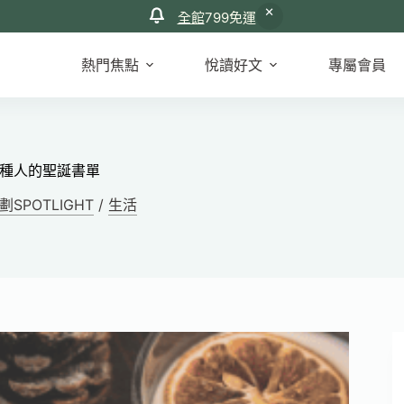
全館
799免運
熱門焦點
悅讀好文
專屬會員
種人的聖誕書單
SPOTLIGHT
/
生活