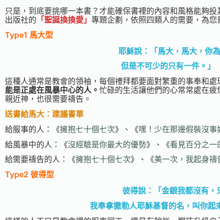
只是，到底要挑哪一本書？才能確保書裡的內容和風格能夠投
出版社的
「聖誕換換愛」
專題企劃，依照四類人的需要，為您
Type1
馬大型
耶穌說：「馬大，馬大，你
但是不可少的只有一件。」（
這種人通常是教會的領袖，每個禮拜都要面對繁重的事奉和處
能是正處在風暴中心的人。
忙碌的生活讓他們的心常常處在疲
親近神，也很需要禱告。
送書給馬大：建議書單
給服事的人：《
擁抱七十個七次
》、《
嘿！少在那邊假裝沒事
給風暴中的人：《
沒經驗是你最大的優勢
》、《
看見百分之一
給需要禱告的人：《
擁抱七十個七次
》、《
美一次，我起身禱
Type2 彼得型
彼得說：「金銀我都沒有，
我奉拿撒勒人耶穌基督的名，叫你起