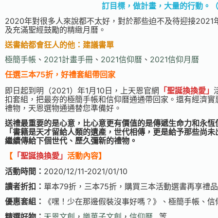
訂目標，做計畫，大量的行動。
2020年對很多人來說都不太好，對於那些迫不及待迎接202
及充滿聖經鼓勵的精緻月曆。
送書給都會狂人的他：建議書單
極簡手帳
、
2021計畫手冊
、
2021信仰曆
、
2021信仰月曆
任選三本
75折，好禮套組帶回家
即日起到明（2021）年1月10日，上天恩官網
「聖誕換換愛」
扣套組，把最夯的極簡手帳和信仰曆通通帶回家。還有經濟實
禮物，天恩選物通通替您準備好。
送禮最重要的是心意，比心意更有價值的是傳遞生命力和永恆
「書籍是天才留給人類的遺產，世代相傳，更是給予那些尚未
繼續傳給下個世代、歷久彌新的禮物。
【
「
聖誕換換愛
」
活動內容】
活動時間：
2020/12/11-2021/01/10
讀者折扣：
單本79折，三本75折，購買三本活動選書再享禮品
優惠套組：
《嘿！少在那邊假裝沒事好嗎？》、極簡手帳、信
精選好物：
天恩文創
，
樂菓子文創
，
信仰曆
…等