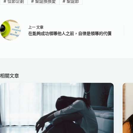
#
佳節企劃
#
聖誕換換愛
#
聖誕節
上一
文章
在能夠成功領導他人之前，自律是領導的代價
相關文章