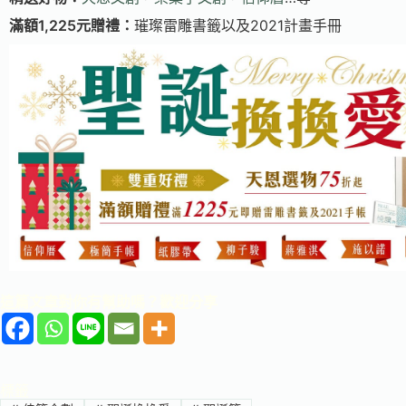
滿額
1,225元贈禮：
璀璨雷雕書籤以及2021計畫手冊
這篇文章對你有幫助嗎？歡迎分享
標籤