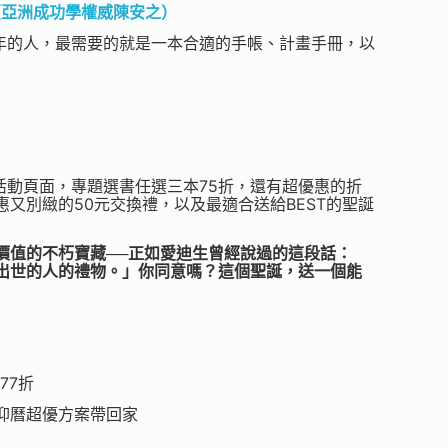
（亞洲成功學權威陳安之）
1年的人，最需要的就是一本合適的手帳、計畫手冊，以
活動頁面，專題選書任選三本75折，還有超優惠的折
惠又別
緻
的50元交換禮，以及最適合送給BEST的聖誕
價值的不朽寶藏──正如愛迪生曾經說過的這段話：
出世的人的禮物。」你同意嗎？這個聖誕，送一個能
77折
仰曆超優方案帶回家