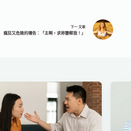
下一
文章
瘋狂又危險的禱告：「主啊，求祢鑒察我！」