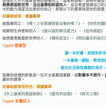
這樣的人不只是教會裡的服事同工，還是有餘裕、期待升級自己
夠勇敢面對世界、活出喜樂和盼望的人
，並且希望發揮自己的
大的動力渴望活出更好的自己，那麼以下的書單就是你的首選
送書給彼得：建議書單
給服事同工：《
嘿！少在那邊假裝沒事好嗎？
》、《
你吃的鹽
給期待生命更新的人：《
施以諾的樂活處方
》、《
從內做起
》
給想要勇敢面對世界的人：《
嘲笑謊言
》、《
明白屬天的指引
Type3
都會型
讀一本好書，就是和許
一本書像一艘船，帶領我
駛向生活無限廣闊的海洋
如果你送禮的對象是一位不太看艱澀書籍，卻
對書本不排斥，
最好的選擇。
送書給都會型的他：建議書單
《
天上最美的聖誕裝飾
》、《
愛找到出路
》、《
經文之禱
》
Type4
計畫狂人