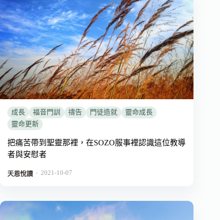
成長
福音門訓
禱告
門徒造就
靈命成長
靈命更新
把痛苦帶到聖靈那裡，在SOZO服事裡認識這位教導
者與安慰者
2021-10-07
．
天恩悅讀