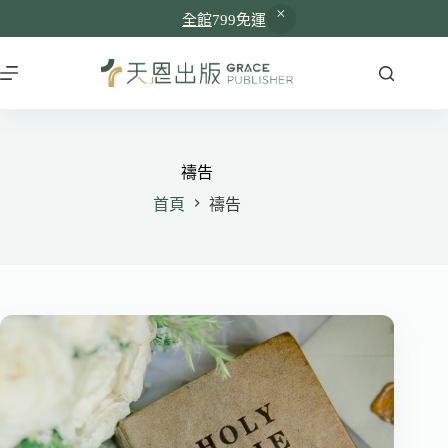
全館
799免運
跳
至
主
要
內
容
禱告
首頁
禱告