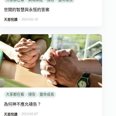
世間的智慧與永恆的答案
2023-02-10
．
天恩悅讀
大家都在看
禱告
靈命成長
為何神不應允禱告？
2023-02-07
．
天恩悅讀