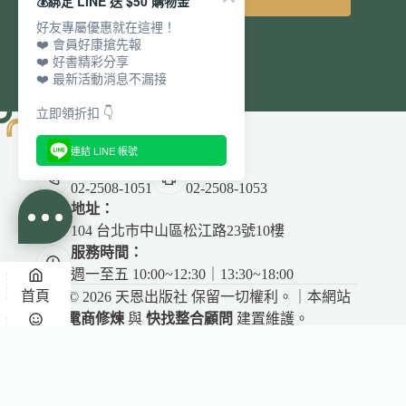
💰綁定 LINE 送 $50 購物金
好友專屬優惠就在這裡！
❤️ 會員好康搶先報
❤️ 好書精彩分享
❤️ 最新活動消息不漏接
立即領折扣 👇
連結 LINE 帳號
電話：
傳真：
02-2508-1051
02-2508-1053
地址：
104 台北市中山區松江路23號10樓
服務時間：
週一至五 10:00~12:30｜13:30~18:00
首頁
Copyright © 2026 天恩出版社 保留一切權利。｜本網站
由
電商修煉
與
快找整合顧問
建置維護。
悅讀
收藏