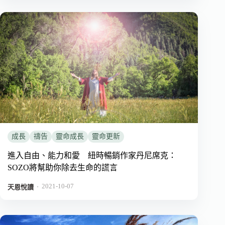
成長
禱告
靈命成長
靈命更新
進入自由、能力和愛 紐時暢銷作家丹尼席克：
SOZO將幫助你除去生命的謊言
2021-10-07
．
天恩悅讀