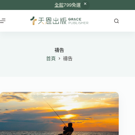
全館
799免運
跳
至
主
要
內
容
禱告
首頁
禱告