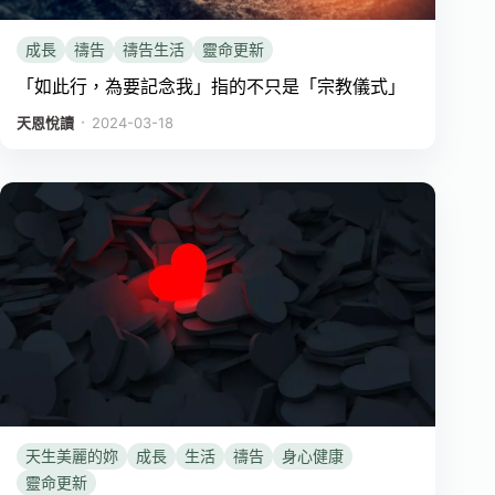
成長
禱告
禱告生活
靈命更新
「如此行，為要記念我」指的不只是「宗教儀式」
．
天恩悅讀
2024-03-18
天生美麗的妳
成長
生活
禱告
身心健康
靈命更新