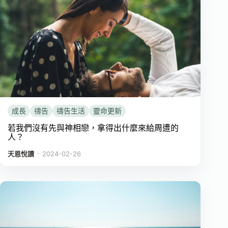
成長
禱告
禱告生活
靈命更新
若我們沒有先與神相戀，拿得出什麼來給周遭的
人？
．
天恩悅讀
2024-02-26