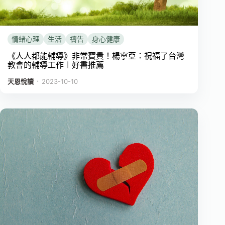
情緒心理
生活
禱告
身心健康
《人人都能輔導》非常寶貴！楊寧亞：祝福了台灣
教會的輔導工作︱好書推薦
．
天恩悅讀
2023-10-10