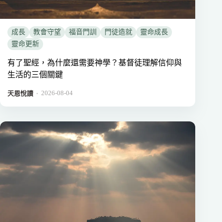
成長
教會守望
福音門訓
門徒造就
靈命成長
靈命更新
有了聖經，為什麼還需要神學？基督徒理解信仰與
生活的三個關鍵
2026-08-04
．
天恩悅讀