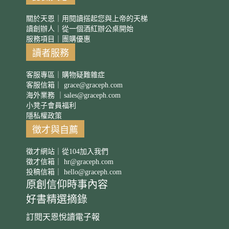
關於天恩｜用閱讀搭起您與上帝的天梯
讀創辦人｜從一個酒紅辦公桌開始
服務項目｜團購優惠
讀者服務
客服專區｜購物疑難雜症
客服信箱｜
grace@graceph.com
海外業務 ｜
sales@graceph.com
小凳子會員福利
隱私權政策
徵才與自薦
徵才網站｜從104加入我們
徵才信箱｜
hr@graceph.com
投稿信箱｜
hello@graceph.com
原創信仰時事內容
好書精選摘錄
訂閱天恩悅讀電子報