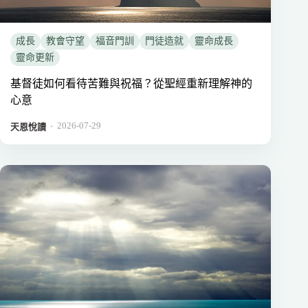
成長
教會守望
福音門訓
門徒造就
靈命成長
靈命更新
基督徒如何看待苦難與祝福？從聖經重新理解神的
心意
2026-07-29
．
天恩悅讀