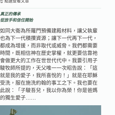
☝️ 點選查看文章
真正的傳承
從放手和信任開始
如同大衛為所羅門預備建殿材料，讓父執輩
也為下一代積攢資源；讓下一代再下一代，
都成為增援，而非取代或威脅。我們都需要
時間，既相信神在歷史掌權，就更要信靠祂
會做更大的工作在世世代代中。我要引用子
駿牧師所提的，天父唯一一次昭告說：「這
就是我的愛子，我所喜悅的！」就是在耶穌
受洗，服在施洗約翰的事工之下。我也要在
此說：「子駿吾兒，我以你為榮！你是爸媽
的獨生愛子……