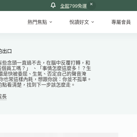
全館
799免運
熱門焦點
悅讀好文
專屬會員
的出口
有些念頭一直過不去，在腦中反覆打轉，和
個員工嗎？」 、「事情怎麼這麼多！？生
還是快被委屈、生氣、否定自己的聲音淹
你也常這樣內耗，想跟你說：你並不孤單。
的點看清楚，找到下一步該怎麼走。
成長