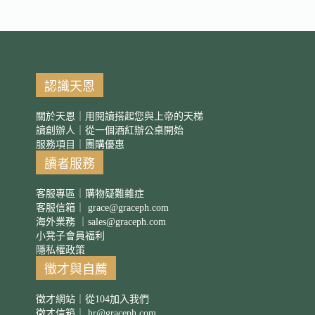
認識天恩
關於天恩｜用閱讀搭起您與上帝的天梯
讀創辦人｜從一個酒紅辦公桌開始
服務項目｜團購優惠
讀者服務
客服專區｜購物疑難雜症
客服信箱｜
grace@graceph.com
海外業務 ｜
sales@graceph.com
小凳子會員福利
隱私權政策
徵才與自薦
徵才網站｜從104加入我們
徵才信箱｜
hr@graceph.com