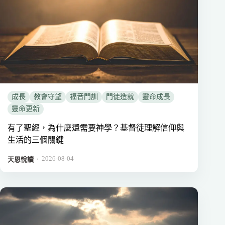
成長
教會守望
福音門訓
門徒造就
靈命成長
靈命更新
有了聖經，為什麼還需要神學？基督徒理解信仰與
生活的三個關鍵
2026-08-04
．
天恩悅讀