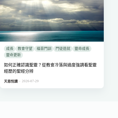
成長
教會守望
福音門訓
門徒造就
靈命成長
靈命更新
如何正確認識聖靈？從教會冷落與過度強調看聖靈
經歷的聖經分辨
2026-07-29
．
天恩悅讀