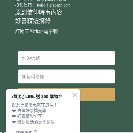
投稿信箱｜
hello@graceph.com
原創信仰時事內容
好書精選摘錄
訂閱天恩悅讀電子報
立即訂閱
💰綁定 LINE 送 $50 購物金
好友專屬優惠就在這裡！
❤️ 會員好康搶先報
❤️ 好書精彩分享
❤️ 最新活動消息不漏接
立即領折扣 👇