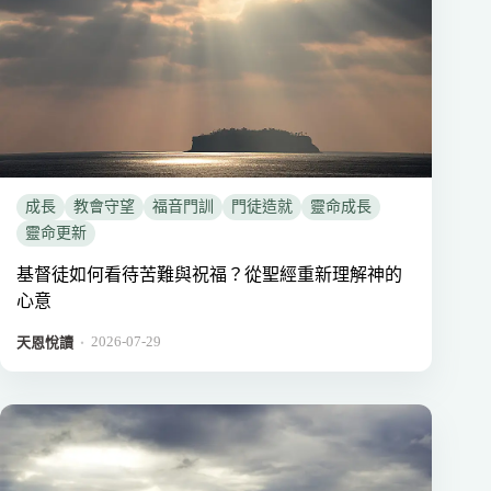
成長
教會守望
福音門訓
門徒造就
靈命成長
靈命更新
基督徒如何看待苦難與祝福？從聖經重新理解神的
心意
2026-07-29
．
天恩悅讀