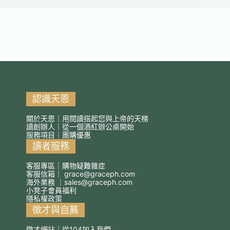
認識天恩
關於天恩｜用閱讀搭起您與上帝的天梯
讀創辦人｜從一個酒紅辦公桌開始
服務項目｜團購優惠
讀者服務
客服專區｜購物疑難雜症
客服信箱｜
grace@graceph.com
海外業務 ｜
sales@graceph.com
小凳子會員福利
隱私權政策
徵才與自薦
徵才網站｜從104加入我們