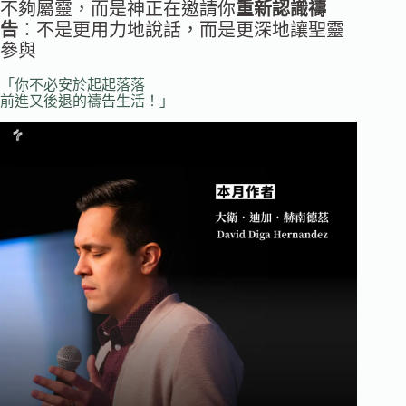
不夠屬靈，而是神正在邀請你
重新認識禱
告
：不是更用力地說話，而是更深地讓聖靈
參與
「你不必安於起起落落
前進又後退的禱告生活！」