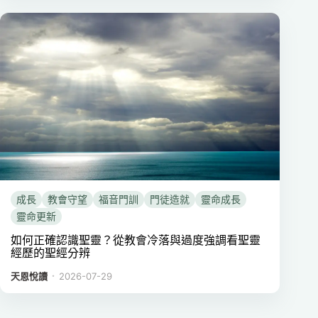
成長
教會守望
福音門訓
門徒造就
靈命成長
靈命更新
如何正確認識聖靈？從教會冷落與過度強調看聖靈
經歷的聖經分辨
．
天恩悅讀
2026-07-29