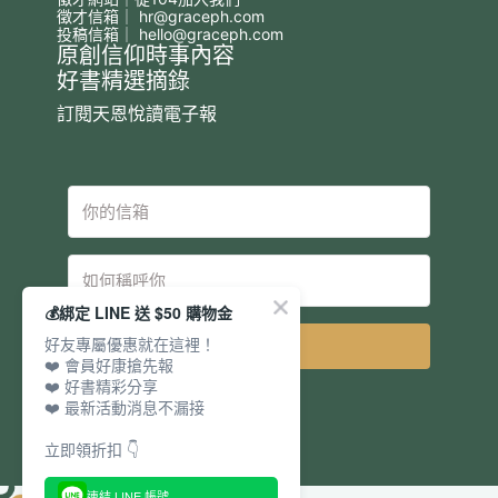
徵才信箱｜
hr@graceph.com
投稿信箱｜
hello@graceph.com
原創信仰時事內容
好書精選摘錄
訂閱天恩悅讀電子報
💰綁定 LINE 送 $50 購物金
好友專屬優惠就在這裡！
立即訂閱
❤️ 會員好康搶先報
❤️ 好書精彩分享
❤️ 最新活動消息不漏接
立即領折扣 👇
連結 LINE 帳號