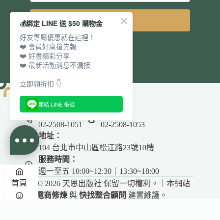
立即訂閱
💰綁定 LINE 送 $50 購物金
好友專屬優惠就在這裡！
❤️ 會員好康搶先報
❤️ 好書精彩分享
❤️ 最新活動消息不漏接
立即領折扣 👇
連結 LINE 帳號
電話：
傳真：
02-2508-1051
02-2508-1053
地址：
104 台北市中山區松江路23號10樓
服務時間：
週一至五 10:00~12:30｜13:30~18:00
首頁
Copyright © 2026 天恩出版社 保留一切權利。｜本網站
由
電商修煉
與
快找整合顧問
建置維護。
✕
悅讀