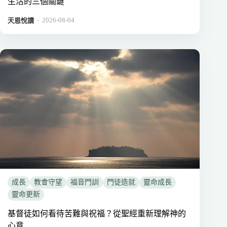
生活的三個關鍵
2026-08-04
．
天恩悅讀
成長
教會守望
福音門訓
門徒造就
靈命成長
靈命更新
基督徒如何看待苦難與祝福？從聖經重新理解神的
心意