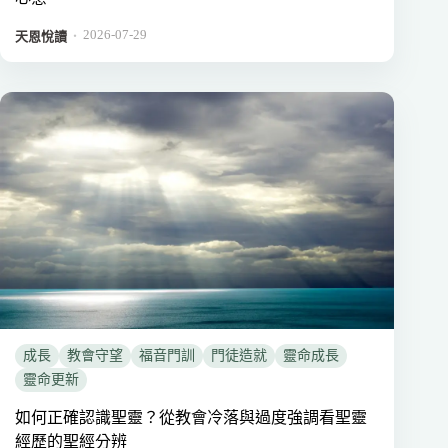
2026-07-29
．
天恩悅讀
成長
教會守望
福音門訓
門徒造就
靈命成長
靈命更新
如何正確認識聖靈？從教會冷落與過度強調看聖靈
經歷的聖經分辨