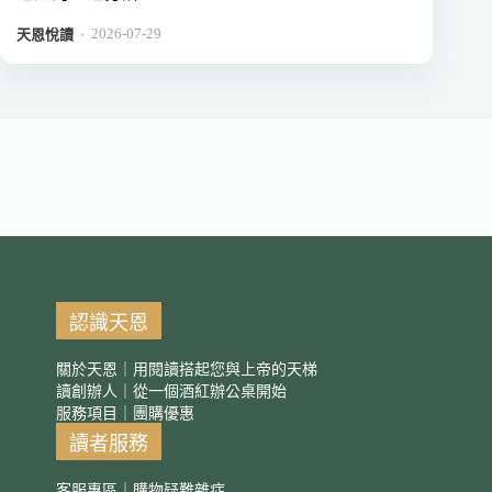
2026-07-29
．
天恩悅讀
認識天恩
關於天恩｜用閱讀搭起您與上帝的天梯
讀創辦人｜從一個酒紅辦公桌開始
服務項目｜團購優惠
讀者服務
客服專區｜購物疑難雜症